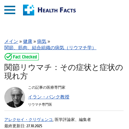
メイン
»
健康
»
病気
»
関節、筋肉、結合組織の病気（リウマチ学）
関節リウマチ：その症状と症状の
現れ方
この記事の医療専門家
イラン・バンク教授
リウマチ専門医
アレクセイ・クリヴェンコ
, 医学評論家、編集者
最終更新日: 27.10.2025