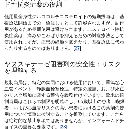
ド性抗炎症薬の役割
低用量全身性グルココルチコステロイドの短期投与は、基
礎療法開始までの「橋渡し」として許容されますが、副作
用があるため長期使用は避けられます。非ステロイド性抗
炎症薬は、痛みやこわばりを抑えるための対症療法として
使用されますが、疾患の経過を変えたり、基礎療法に代わ
ったりするものではありません。[
27
]
ヤヌスキナーゼ阻害剤の安全性：リスク
を理解する
規制当局は、特定の集団における使用において、重篤な心
血管イベント、静脈血栓塞栓症、特定の腫瘍、および死亡
のリスク増加に関する警告を義務付けています。欧米の規
制当局はこれらの制限を明確にし、65歳以上の患者、喫煙
者、および心血管リスクの高い患者におけるこの薬剤の使
用について慎重に検討することを推奨しています。これら
は絶対的な禁止事項ではありませんが、インフォームドチ
ョイスの重要な要素です。[
28
]