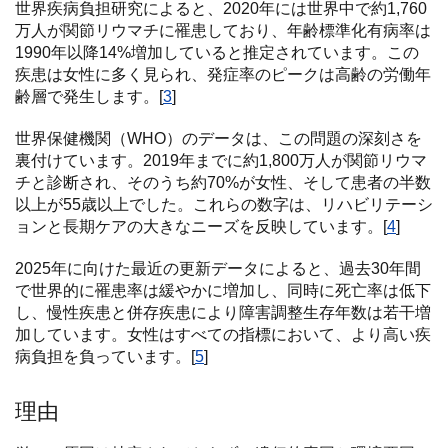
世界疾病負担研究によると、2020年には世界中で約1,760
万人が関節リウマチに罹患しており、年齢標準化有病率は
1990年以降14%増加していると推定されています。この
疾患は女性に多く見られ、発症率のピークは高齢の労働年
齢層で発生します。[
3
]
世界保健機関（WHO）のデータは、この問題の深刻さを
裏付けています。2019年までに約1,800万人が関節リウマ
チと診断され、そのうち約70%が女性、そして患者の半数
以上が55歳以上でした。これらの数字は、リハビリテーシ
ョンと長期ケアの大きなニーズを反映しています。[
4
]
2025年に向けた最近の更新データによると、過去30年間
で世界的に罹患率は緩やかに増加し、同時に死亡率は低下
し、慢性疾患と併存疾患により障害調整生存年数は若干増
加しています。女性はすべての指標において、より高い疾
病負担を負っています。[
5
]
理由