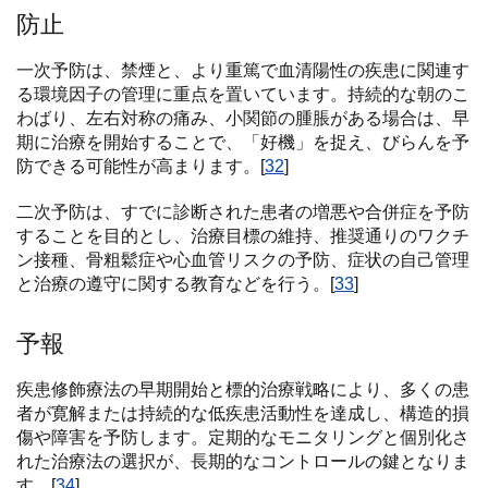
防止
一次予防は、禁煙と、より重篤で血清陽性の疾患に関連す
る環境因子の管理に重点を置いています。持続的な朝のこ
わばり、左右対称の痛み、小関節の腫脹がある場合は、早
期に治療を開始することで、「好機」を捉え、びらんを予
防できる可能性が高まります。[
32
]
二次予防は、すでに診断された患者の増悪や合併症を予防
することを目的とし、治療目標の維持、推奨通りのワクチ
ン接種、骨粗鬆症や心血管リスクの予防、症状の自己管理
と治療の遵守に関する教育などを行う。[
33
]
予報
疾患修飾療法の早期開始と標的治療戦略により、多くの患
者が寛解または持続的な低疾患活動性を達成し、構造的損
傷や障害を予防します。定期的なモニタリングと個別化さ
れた治療法の選択が、長期的なコントロールの鍵となりま
す。[
34
]