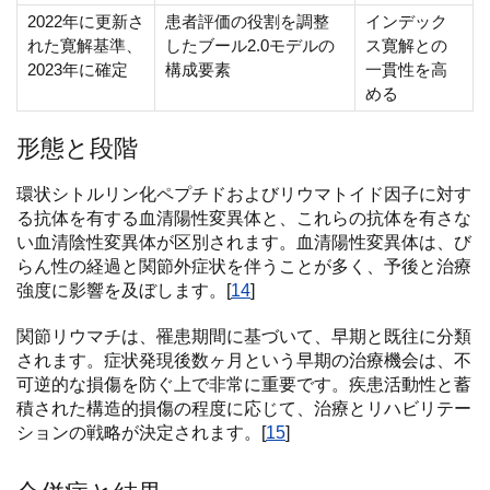
2022年に更新さ
患者評価の役割を調整
インデック
れた寛解基準、
したブール2.0モデルの
ス寛解との
2023年に確定
構成要素
一貫性を高
める
形態と段階
環状シトルリン化ペプチドおよびリウマトイド因子に対す
る抗体を有する血清陽性変異体と、これらの抗体を有さな
い血清陰性変異体が区別されます。血清陽性変異体は、び
らん性の経過と関節外症状を伴うことが多く、予後と治療
強度に影響を及ぼします。[
14
]
関節リウマチは、罹患期間に基づいて、早期と既往に分類
されます。症状発現後数ヶ月という早期の治療機会は、不
可逆的な損傷を防ぐ上で非常に重要です。疾患活動性と蓄
積された構造的損傷の程度に応じて、治療とリハビリテー
ションの戦略が決定されます。[
15
]