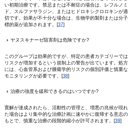
い初期治療です。禁忌または不耐症の場合は、レフルノミ
ド、スルファサラジン、またはヒドロキシクロロキンが適
切です。効果が不十分な場合は、生物学的製剤または分子
標的薬が追加されます。[
37
]
ヤヌスキナーゼ阻害剤は危険ですか?
このグループは効果的ですが、特定の患者カテゴリーでは
リスクが増加するという規制上の警告が出ています。処方
には、心血管系および腫瘍学的リスクの個別評価と慎重な
モニタリングが必要です。[
38
]
治療の強度を緩和できるのはいつですか?
寛解が達成されたら、活動性の管理と、増悪の兆候が現れ
た場合はより集中的な治療計画に速やかに復帰する意志の
もとで、慎重な治療の段階的縮小が許可されます。[
39
]