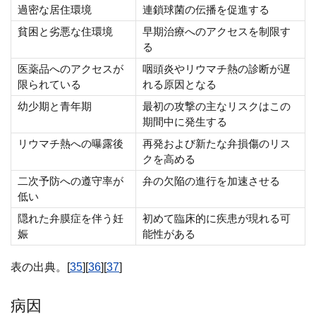
過密な居住環境
連鎖球菌の伝播を促進する
貧困と劣悪な住環境
早期治療へのアクセスを制限す
る
医薬品へのアクセスが
咽頭炎やリウマチ熱の診断が遅
限られている
れる原因となる
幼少期と青年期
最初の攻撃の主なリスクはこの
期間中に発生する
リウマチ熱への曝露後
再発および新たな弁損傷のリス
クを高める
二次予防への遵守率が
弁の欠陥の進行を加速させる
低い
隠れた弁膜症を伴う妊
初めて臨床的に疾患が現れる可
娠
能性がある
表の出典。[
35
][
36
][
37
]
病因