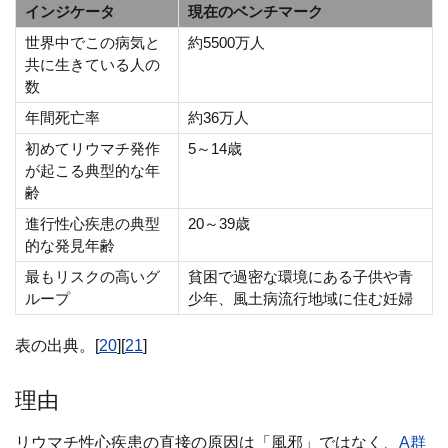
インジケータ
現在のベンチマーク
世界中でこの病気と
約5500万人
共に生きている人の
数
年間死亡率
約36万人
初めてリウマチ発作
5～14歳
が起こる典型的な年
齢
進行性心疾患の典型
20～39歳
的な発見年齢
最もリスクの高いグ
貧困で過密な環境にある子供や青
ループ
少年、風土病流行地域に住む妊婦
表の出典。[
20
][
21
]
理由
リウマチ性心疾患の直接の原因は「風邪」ではなく、
A群