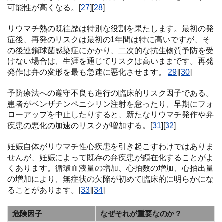
可能性が高くなる。[
27
][
28
]
リウマチ熱の既往歴は特別な役割を果たします。最初の発
症後、再発のリスクは最初の1年間は特に高いですが、そ
の後連鎖球菌感染症にかかり、二次的な抗生物質予防を受
けない場合は、生涯を通じてリスクは高いままです。再発
発作は弁の変形を最も急速に悪化させます。[
29
][
30
]
予防療法への遵守不良も進行の臨床的リスク因子である。
患者がベンザチンペニシリン注射を怠ったり、早期にフォ
ローアップを中止したりすると、新たなリウマチ発作や弁
疾患の悪化の加速のリスクが増加する。[
31
][
32
]
妊娠自体がリウマチ性心疾患を引き起こすわけではありま
せんが、妊娠によって既存の弁疾患が顕在化することがよ
くあります。循環血液量の増加、心拍数の増加、心拍出量
の増加により、無症状の欠陥が初めて臨床的に明らかにな
ることがあります。[
33
][
34
]
危険因子
なぜそれが重要なのか？