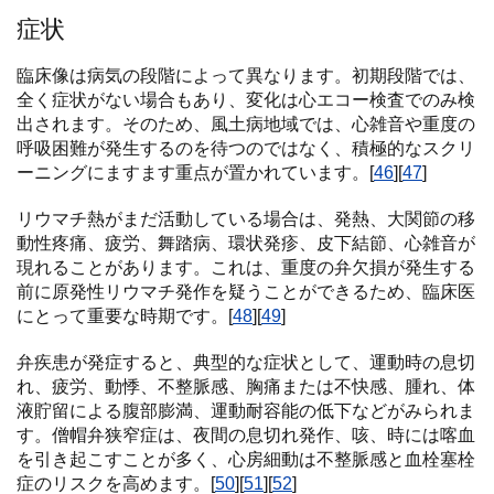
症状
臨床像は病気の段階によって異なります。初期段階では、
全く症状がない場合もあり、変化は心エコー検査でのみ検
出されます。そのため、風土病地域では、心雑音や重度の
呼吸困難が発生するのを待つのではなく、積極的なスクリ
ーニングにますます重点が置かれています。[
46
][
47
]
リウマチ熱がまだ活動している場合は、発熱、大関節の移
動性疼痛、疲労、舞踏病、環状発疹、皮下結節、心雑音が
現れることがあります。これは、重度の弁欠損が発生する
前に原発性リウマチ発作を疑うことができるため、臨床医
にとって重要な時期です。[
48
][
49
]
弁疾患が発症すると、典型的な症状として、運動時の息切
れ、疲労、動悸、不整脈感、胸痛または不快感、腫れ、体
液貯留による腹部膨満、運動耐容能の低下などがみられま
す。僧帽弁狭窄症は、夜間の息切れ発作、咳、時には喀血
を引き起こすことが多く、心房細動は不整脈感と血栓塞栓
症のリスクを高めます。[
50
][
51
][
52
]