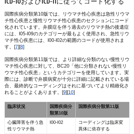
ICD-10およびICD-11に従ってコード化する
国際疾病分類第10版では、リウマチ性心疾患は急性リウマ
チ性心疾患と慢性リウマチ性心疾患のセクションにコード
化されています。弁膜症を伴う過去のリウマチ熱の後遺症
には、I05-I09のカテゴリーが最もよく使用され、急性リウ
マチ性心疾患には、I00-I02の範囲のコードが使用されま
す。[
7
][
8
]
国際疾病分類第11版では、より詳細な分類のない慢性リウ
マチ性心疾患に対して、BC20「他に分類されない慢性リ
ウマチ性心疾患」というカテゴリーを使用しています。実
際には、診断で弁膜病変が十分に詳細に記載されている場
合、最終的なコーディングはそれに基づいてより精緻化さ
れることがよくあります。[
9
][
10
]
臨床状況
国際疾病分
国際疾病分類第11版
類第10版
心臓障害を伴う急
I00-I02
コーディングは臨床変
性リウマチ熱
異体に依存する