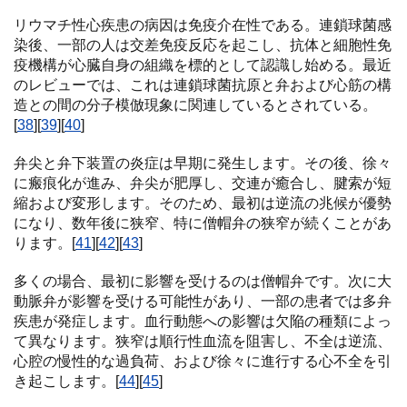
リウマチ性心疾患の病因は免疫介在性である。連鎖球菌感
染後、一部の人は交差免疫反応を起こし、抗体と細胞性免
疫機構が心臓自身の組織を標的として認識し始める。最近
のレビューでは、これは連鎖球菌抗原と弁および心筋の構
造との間の分子模倣現象に関連しているとされている。
[
38
][
39
][
40
]
弁尖と弁下装置の炎症は早期に発生します。その後、徐々
に瘢痕化が進み、弁尖が肥厚し、交連が癒合し、腱索が短
縮および変形します。そのため、最初は逆流の兆候が優勢
になり、数年後に狭窄、特に僧帽弁の狭窄が続くことがあ
ります。[
41
][
42
][
43
]
多くの場合、最初に影響を受けるのは僧帽弁です。次に大
動脈弁が影響を受ける可能性があり、一部の患者では多弁
疾患が発症します。血行動態への影響は欠陥の種類によっ
て異なります。狭窄は順行性血流を阻害し、不全は逆流、
心腔の慢性的な過負荷、および徐々に進行する心不全を引
き起こします。[
44
][
45
]