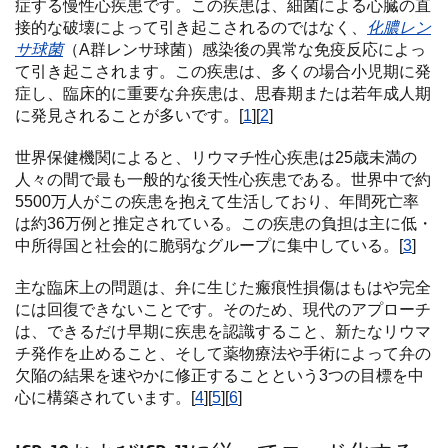
症する慢性心疾患です。この疾患は、細菌による心臓の直
接的な破壊によって引き起こされるのではなく、
化膿レン
サ球菌
（A群レンサ球菌）感染後の異常な免疫反応によっ
て引き起こされます。この疾患は、多くの場合小児期に発
症し、臨床的に重要な弁疾患は、思春期または若年成人期
に発見されることが多いです。[
1
][
2
]
世界保健機関によると、リウマチ性心疾患は25歳未満の
人々の間で最も一般的な後天性心疾患である。世界中で約
5500万人がこの疾患を抱えて生活しており、年間死亡率
は約36万例と推定されている。この疾患の負担は主に低・
中所得国と社会的に脆弱なグループに集中している。[
3
]
主な臨床上の問題は、弁に生じた瘢痕性損傷はもはや完全
には回復できないことです。そのため、現代のアプローチ
は、できるだけ早期に疾患を認識すること、新たなリウマ
チ発作を止めること、そして薬物療法や手術によって弁の
欠陥の結果を速やかに修正することという3つの目標を中
心に構築されています。[
4
][
5
][
6
]