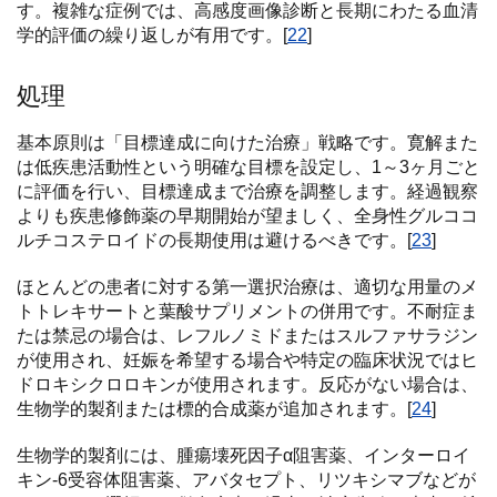
す。複雑な症例では、高感度画像診断と長期にわたる血清
学的評価の繰り返しが有用です。[
22
]
処理
基本原則は「目標達成に向けた治療」戦略です。寛解また
は低疾患活動性という明確な目標を設定し、1～3ヶ月ごと
に評価を行い、目標達成まで治療を調整します。経過観察
よりも疾患修飾薬の早期開始が望ましく、全身性グルココ
ルチコステロイドの長期使用は避けるべきです。[
23
]
ほとんどの患者に対する第一選択治療は、適切な用量のメ
トトレキサートと葉酸サプリメントの併用です。不耐症ま
たは禁忌の場合は、レフルノミドまたはスルファサラジン
が使用され、妊娠を希望する場合や特定の臨床状況ではヒ
ドロキシクロロキンが使用されます。反応がない場合は、
生物学的製剤または標的合成薬が追加されます。[
24
]
生物学的製剤には、腫瘍壊死因子α阻害薬、インターロイ
キン-6受容体阻害薬、アバタセプト、リツキシマブなどが