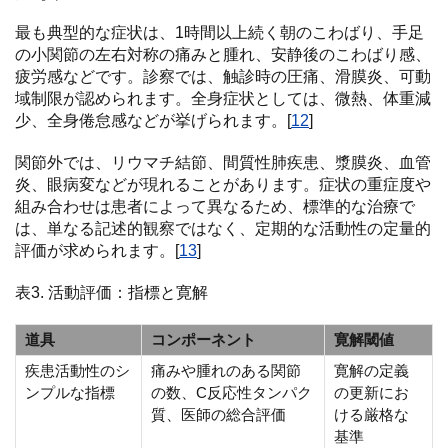
最も典型的な症状は、1時間以上続く朝のこわばり、手足
の小関節の左右対称の痛みと腫れ、安静後のこわばり感、
疲労感などです。診察では、触診時の圧痛、滑膜炎、可動
域制限が認められます。全身症状としては、微熱、体重減
少、全身倦怠感などが挙げられます。[
12
]
関節外では、リウマチ結節、間質性肺疾患、漿膜炎、血管
炎、眼病変などが現れることがあります。症状の重症度や
組み合わせは患者によって異なるため、標準的な治療で
は、単なる記述的観察ではなく、定期的な活動性の定量的
評価が求められます。[
13
]
表3. 活動評価：指標と寛解
道具
コンポーネント
寛解閾値
疾患活動性のシ
痛みや腫れのある関節
寛解の定義
ンプルな指標
の数、C反応性タンパク
の更新にお
質、医師の総合評価
ける厳格な
基準