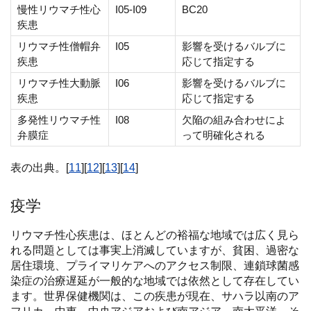
慢性リウマチ性心
I05-I09
BC20
疾患
リウマチ性僧帽弁
I05
影響を受けるバルブに
疾患
応じて指定する
リウマチ性大動脈
I06
影響を受けるバルブに
疾患
応じて指定する
多発性リウマチ性
I08
欠陥の組み合わせによ
弁膜症
って明確化される
表の出典。[
11
][
12
][
13
][
14
]
疫学
リウマチ性心疾患は、ほとんどの裕福な地域では広く見ら
れる問題としては事実上消滅していますが、貧困、過密な
居住環境、プライマリケアへのアクセス制限、連鎖球菌感
染症の治療遅延が一般的な地域では依然として存在してい
ます。世界保健機関は、この疾患が現在、サハラ以南のア