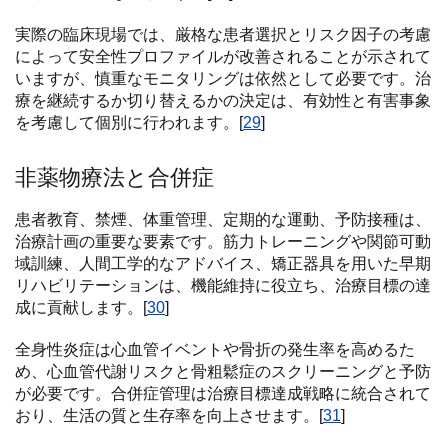
実際の臨床現場では、厳格な患者選択とリスク因子の考慮
によって安全性プロファイルが改善されることが示されて
いますが、慎重なモニタリングは依然として必要です。治
療を継続するか切り替えるかの決定は、有効性と有害事象
を考慮して個別に行われます。[
29
]
非薬物療法と合併症
患者教育、禁煙、体重管理、定期的な運動、予防接種は、
治療計画の重要な要素です。筋力トレーニングや関節可動
域訓練、人間工学的なアドバイス、矯正器具を用いた早期
リハビリテーションは、機能維持に役立ち、治療目標の達
成に貢献します。[
30
]
全身性炎症は心血管イベントや骨折の発生率を高めるた
め、心血管代謝リスクと骨粗鬆症のスクリーニングと予防
が必要です。合併症管理は治療目標達成戦略に統合されて
おり、生活の質と生存率を向上させます。[
31
]