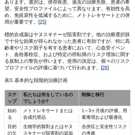
あります。選択は、併存疾患、過去の治療失敗、患者の希
望、安全性プロファイルによって異なります。有効性を高
め、免疫原性を低減するために、メトトレキサートとの併
用が重要です。[
25
]
標的合成薬はヤヌスキナーゼ阻害剤です。他の治療選択肢
で十分な効果が得られなかった患者に有効ですが、特に高
齢者やリスク因子を有する患者において、心血管イベン
ト、血栓塞栓症、および特定の癌転帰のリスク増加に関す
る規制上の警告が伴います。使用の決定は、個々のリスク
プロファイルの評価に基づいて行われます。[
26
]
表3. 基本的な段階的治療計画
ステ
私たちは何をしているの
制御と移行
ップ
でしょうか?
始め
メトトレキサートまたは
1～3ヶ月後の評価、用
る
合成代替品
量漸増および最適化
目的
生物学的製剤またはヤヌ
合併症と安全性リスク
の欠
スキナーゼ阻害剤の追加
の考慮