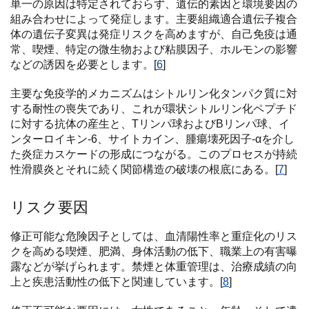
単一の原因は特定されておらず、遺伝的素因と環境要因の
組み合わせによって発症します。主要組織適合遺伝子複合
体の遺伝子変異は発症リスクを高めますが、自己免疫は通
常、喫煙、特定の微生物および粘膜因子、ホルモンの影響
などの誘因を必要とします。[
6
]
主要な免疫学的メカニズムはシトルリン化タンパク質に対
する耐性の喪失であり、これが環状シトルリン化ペプチド
に対する抗体の産生と、Tリンパ球およびBリンパ球、イ
ンターロイキン-6、サイトカイン、腫瘍壊死因子-αを介し
た炎症カスケードの形成につながる。このプロセスが持続
性滑膜炎とそれに続く関節構造の破壊の根底にある。[
7
]
リスク要因
修正可能な危険因子としては、血清陽性率と重症化のリス
クを高める喫煙、肥満、身体活動の低下、職業上の有害曝
露などが挙げられます。禁煙と体重管理は、治療成績の向
上と疾患活動性の低下と関連しています。[
8
]