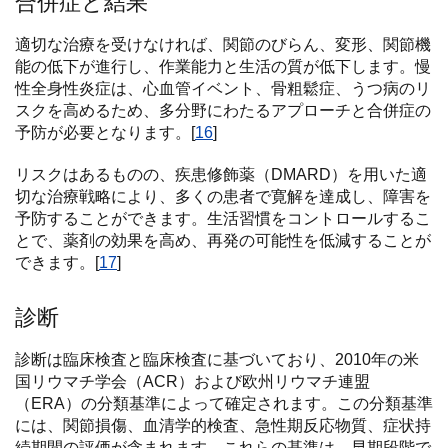
合併症と結果
適切な治療を受けなければ、関節のびらん、変形、関節機
能の低下が進行し、作業能力と生活の質が低下します。慢
性全身性炎症は、心血管イベント、骨粗鬆症、うつ病のリ
スクを高めるため、多分野にわたるアプローチと合併症の
予防が必要となります。[
16
]
リスクはあるものの、疾患修飾薬（DMARD）を用いた適
切な治療戦略により、多くの患者で寛解を達成し、障害を
予防することができます。生活習慣をコントロールするこ
とで、薬剤の効果を高め、再発の可能性を低減することが
できます。[
17
]
診断
診断は臨床検査と臨床検査に基づいており、2010年の米
国リウマチ学会（ACR）および欧州リウマチ連盟
（ERA）の分類基準によって確定されます。この分類基準
には、関節損傷、血清学的検査、急性期反応物質、症状持
続期間の評価が含まれます。これらの基準は、早期段階で