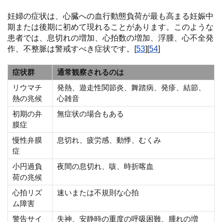
妊婦の症状は、心臓への血行動態負荷が最も高まる妊娠中
期または後期に初めて現れることがあります。このような
患者では、息切れの増加、心拍数の増加、浮腫、心不全発
作、不整脈は警戒すべき症状です。[
53
][
54
]
症状群
通常観察されるのは
リウマチ
発熱、遊走性関節炎、舞踏病、発疹、結節、
熱の兆候
心雑音
初期の弁
無症状の場合もある
膜症
慢性弁膜
息切れ、疲労感、動悸、むくみ
症
小円過負
夜間の息切れ、咳、時折喀血
荷の兆候
心拍リズ
速いまたは不規則な心拍
ム障害
警告サイ
失神、安静時の重度の呼吸困難、腫れの増