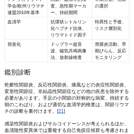
学会/欧州リウマチ
査、急性期マーカ
の選択
連盟2010年基準
ー、持続期間
血清学
抗環状シトルリン
特異性と予後、
化ペプチド抗体、
リスク層別化
リウマトイド因子
視覚化
ドップラー超音
滑膜炎活動、早
波、磁気共鳴画像
期びらん、反応
法、放射線検査
モニタリング
鑑別診断
乾癬性関節炎、反応性関節炎、痛風などの炎症性関節炎、
変形性関節症、非結晶性関節症などの他の疾患を除外する
必要があります。手足の小関節の対称的な病変、持続する
朝のこわばり、および適切な血清学的検査は、関節リウマ
チの診断を裏付けます。[
21
]
感染性関節炎およびサルコイドーシスが考えられるほか、
血清陰性変異体では重複する自己免疫症候群も考慮されま