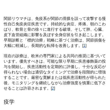
関節リウマチは、免疫系が関節の滑膜を誤って攻撃する慢
性自己免疫炎症疾患です。持続的な炎症、疼痛、朝のこわ
ばり、軟骨と骨の徐々に進行する破壊、そして肺、心臓、
皮下血管組織に影響を及ぼす全身症状を引き起こします。
早期診断と「標的治療」戦略に基づく治療は、関節損傷を
大幅に軽減し、長期的な転帰を改善します。[
1
]
現在の診療は、欧米の専門家による共同の推奨に基づいて
います。優先すべきは、可能な限り早期に疾患修飾薬の投
与を開始し、疾患活動性を定期的に評価し、十分な反応が
得られない場合は適切なタイミングで治療を段階的に増強
することです。厳密な寛解または低疾患活動性が得られた
後、モニタリングを継続しながら治療強度を慎重に低下さ
せることは許容されます。[
2
]
疫学