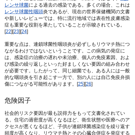
レンサ球菌
による過去の感染である。多くの場合、これは
レンサ球菌性咽頭
炎であるが、現在の世界保健機関の文書
や新しいレビューでは、特に流行地域では表在性皮膚感染
症も重要な役割を果たしていることが示唆されている。
[
22
][
23
][
24
]
重要な点は、連鎖球菌性咽頭炎が必ずしもリウマチ熱につ
ながるわけではないということです。この病気の発症に
は、感染症の治療の遅れや未治療、個人の免疫素因、およ
び感染の繰り返しといった好ましくない要因の組み合わせ
が必要です。したがって、同じ細菌でも、ある人には一般
的な咽頭炎を引き起こす一方で、別の人には自己免疫弁損
傷につながる可能性があります。[
25
][
26
]
危険因子
社会的リスク要因が最も説得力をもって文書化されてい
る。住宅の過密度が高くなるほど、衛生状態や医療へのア
クセスが悪くなるほど、子供が連鎖球菌感染症を繰り返す
頻度が高くなり、リウマチ熱とその心臓合併症を発症する