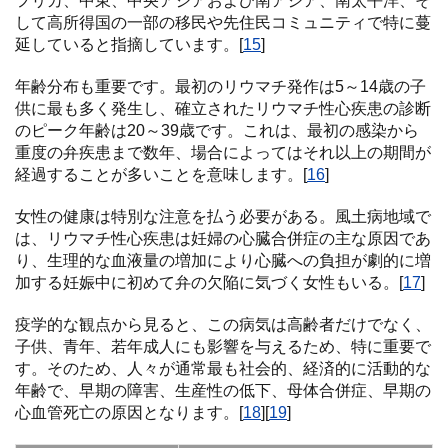
フリカ、中東、中央アジアおよび南アジア、南太平洋、そ
して高所得国の一部の移民や先住民コミュニティで特に蔓
延していると指摘しています。[
15
]
年齢分布も重要です。最初のリウマチ発作は5～14歳の子
供に最も多く発生し、確立されたリウマチ性心疾患の診断
のピーク年齢は20～39歳です。これは、最初の感染から
重度の弁疾患まで数年、場合によってはそれ以上の期間が
経過することが多いことを意味します。[
16
]
女性の健康は特別な注意を払う必要がある。風土病地域で
は、リウマチ性心疾患は妊婦の心臓合併症の主な原因であ
り、生理的な血液量の増加により心臓への負担が劇的に増
加する妊娠中に初めて弁の欠陥に気づく女性もいる。[
17
]
疫学的な観点から見ると、この病気は高齢者だけでなく、
子供、青年、若年成人にも影響を与えるため、特に重要で
す。そのため、人々が通常最も社会的、経済的に活動的な
年齢で、早期の障害、生産性の低下、母体合併症、早期の
心血管死亡の原因となります。[
18
][
19
]