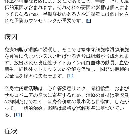
修正不可能な要因には、女性であること、年齢、そして遺
伝的素因が含まれます。それぞれの要因の影響は個人によ
って異なるため、早期症状のある人や近親者には個別化さ
れた予防カウンセリングが重要です。[
9
]
病因
免疫細胞が滑膜に浸潤し、そこでは線維芽細胞様滑膜細胞
を豊富に含むパンヌスと呼ばれる過形成組織が形成されま
す。放出された炎症性サイトカインは白血球の動員、血管
新生、細胞外マトリックスの分解を促進し、関節の機械的
完全性を徐々に失わせます。[
10
]
全身性炎症活動は、心血管疾患リスク、骨粗鬆症、および
サルコペニアの増大に寄与するため、治療の目標は滑膜炎
の抑制だけでなく、全身合併症の最小化も目指す。したが
って、「標的治療」戦略は厳格な寛解基準に基づいてい
る。[
11
]
症状