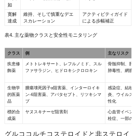
如
寛解
維持、そして慎重なデエ
アクティビティガイド
達成
スカレーション
による歩幅補正
表4. 主な薬物クラスと安全性モニタリング
クラス
例
主なリスク
疾患修
メトトレキサート、レフルノミド、スル
骨髄抑制、肝
飾薬
ファサラジン、ヒドロキシクロロキン
肺毒性、網膜
生物学
腫瘍壊死因子α阻害薬、インターロイキ
感染症、結核
的医薬
ン-6阻害薬、アバタセプト、リツキシマ
炎、ウイルス
品
ブ
性化
標的合
ヤヌスキナーゼ阻害剤
心血管イベン
成薬
栓症、一部の
グルココルチコステロイドと非ステロイ