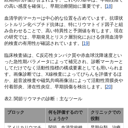
の高い感度を確保し、早期治療開始に重要です。[
18
]
血清学的マーカーは中心的な位置を占めています。抗環状
シトルリン化ペプチド抗体は、特にリウマトイド因子と組
み合わせることで、高い特異性と予測値を有します。現在
の研究では、早期発見とリスク層別化における併用血清学
的検査の有用性が確認されています。[
19
]
臨床検査値は、C反応性タンパク質や赤血球沈降速度とい
った急性期パラメータによって補完され、診断マーカーと
してだけでなく活動性指標の構成要素としても用いられま
す。画像診断では、X線検査によってびらんを評価するほ
か、超音波検査や磁気共鳴画像法によって活動性滑膜炎や
付着部炎、潜在性炎症、早期損傷を検出します。[
20
]
表2. 関節リウマチの診断：主なツール
ブロック
何を評価するので
クリニックでの
しょうか?
役割
アメリカリウマチ
関節、血清学的検
早期分類、治療