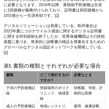
に必要となります。2016年以降、黄熱病予防接種は生涯
に1回接種が義務付けられており、証明書は初回接種から
10日後から一生涯有効です。[
3
]
デジタルソリューションは発展している。欧州連合は
2023年夏にコロナウイルス感染に関するデジタル証明書
に関する特別規制を終了したが、世界保健機関はその技術
基盤に基づき、将来的に診断書の検証を簡素化するための
グローバルなデジタル認証ネットワークを開発している。
[
4
]
表1. 書類の種類とそれぞれが必要な場合
書類
どこで発行するの
必要なとき
ですか?
子供の予防接種記
登録場所のポリク
幼稚園、学校、計
録
リニック、地域登
画的な医療
録
成人の予防接種記
地域レジストリ、
雇用、健康診断、