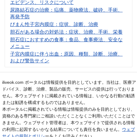
エビデンス、リスクについて
尿路結石症の治療：疝痛、薬物療法、破砕、手術、
再発予防
びまん性子宮内膜症：症状、診断、治療
胆石がある場合の対処法：症状、治療、手術、栄養
胆石症におすすめの食事：食品、食事療法、安全な
メニュー
子宮内膜症に伴う出血：原因、種類、診断、治療、
および警告サイン
iliveok.com ポータルは情報提供を目的としています。当社は、医療ア
ドバイス、診断、治療、製品の販売、サービスの提供は行っておりま
せん。本ウェブサイトに掲載されている情報は、いかなる行動の勧誘
または勧誘を構成するものではありません。
本ポータルに掲載されている情報は情報提供のみを目的としており、
資格のある専門家にご相談いただくことなくご利用いただくことはで
きません。ウェブサイト管理者は、本ウェブサイトで提供される情報
の利用に起因するいかなる結果についても責任を負いません。
ウェブ
サイトの規則とポリシ
ーをよくお読みください。