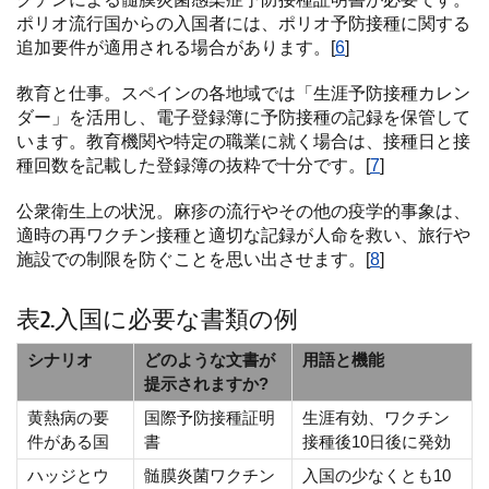
ポリオ流行国からの入国者には、ポリオ予防接種に関する
追加要件が適用される場合があります。[
6
]
教育と仕事。スペインの各地域では「生涯予防接種カレン
ダー」を活用し、電子登録簿に予防接種の記録を保管して
います。教育機関や特定の職業に就く場合は、接種日と接
種回数を記載した登録簿の抜粋で十分です。[
7
]
公衆衛生上の状況。麻疹の流行やその他の疫学的事象は、
適時の再ワクチン接種と適切な記録が人命を救い、旅行や
施設での制限を防ぐことを思い出させます。[
8
]
表2.入国に必要な書類の例
シナリオ
どのような文書が
用語と機能
提示されますか?
黄熱病の要
国際予防接種証明
生涯有効、ワクチン
件がある国
書
接種後10日後に発効
ハッジとウ
髄膜炎菌ワクチン
入国の少なくとも10