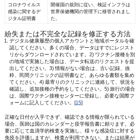
コロナウイルス
開催国の規則に従い、検証インフラは
感染に関するデ
世界保健機関の管理下に移管されまし
ジタル証明書
た。
紛失または不完全な記録を修正する方法
デジタル健康履歴の個人アカウントと地域ポータルを確
認してください。多くの場合、データはすでにレジスト
リからダウンロードされています。2) ワクチン接種を別
の地域で実施した場合は、データ転送のリクエストを提
出してください。3) 情報がない場合は、古い記録、抜
粋、民間クリニックの証明書など、あらゆる書類を集め
てください。4) 最寄りのクリニックに連絡して、状況を
確認し、追加接種の予約をしてください。5) 旅行の場合
は、国際ワクチン接種センターに登録し、必要な国際フ
ォームに記入してください。[
15
]
正確な日付が入手できず、確認できる情報が限られている
場合、医師は国のカレンダーと疫学報告書に頼ります。必
要に応じて血清学的検査を実施し、様々な感染症に対する
免疫を評価しますが、検査が利用できない、または結果が