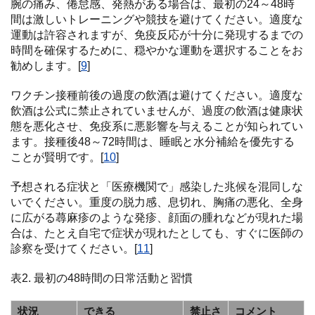
腕の痛み、倦怠感、発熱がある場合は、最初の24～48時
間は激しいトレーニングや競技を避けてください。適度な
運動は許容されますが、免疫反応が十分に発現するまでの
時間を確保するために、穏やかな運動を選択することをお
勧めします。[
9
]
ワクチン接種前後の過度の飲酒は避けてください。適度な
飲酒は公式に禁止されていませんが、過度の飲酒は健康状
態を悪化させ、免疫系に悪影響を与えることが知られてい
ます。接種後48～72時間は、睡眠と水分補給を優先する
ことが賢明です。[
10
]
予想される症状と「医療機関で」感染した兆候を混同しな
いでください。重度の脱力感、息切れ、胸痛の悪化、全身
に広がる蕁麻疹のような発疹、顔面の腫れなどが現れた場
合は、たとえ自宅で症状が現れたとしても、すぐに医師の
診察を受けてください。[
11
]
表2. 最初の48時間の日常活動と習慣
状況
できる
禁止さ
コメント