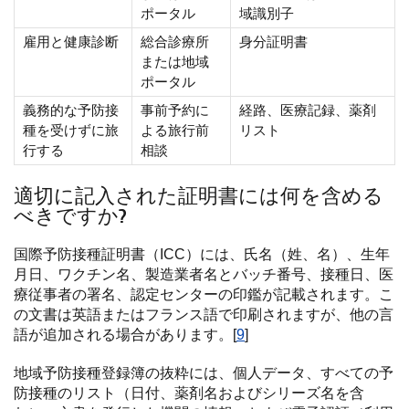
ポータル
域識別子
雇用と健康診断
総合診療所
身分証明書
または地域
ポータル
義務的な予防接
事前予約に
経路、医療記録、薬剤
種を受けずに旅
よる旅行前
リスト
行する
相談
適切に記入された証明書には何を含める
べきですか?
国際予防接種証明書（ICC）には、氏名（姓、名）、生年
月日、ワクチン名、製造業者名とバッチ番号、接種日、医
療従事者の署名、認定センターの印鑑が記載されます。こ
の文書は英語またはフランス語で印刷されますが、他の言
語が追加される場合があります。[
9
]
地域予防接種登録簿の抜粋には、個人データ、すべての予
防接種のリスト（日付、薬剤名およびシリーズ名を含