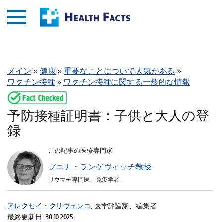
メイン
»
健康
»
重要なことについて人気がある
»
ワクチン接種
»
ワクチン接種に関する一般的な情報
予防接種証明書：子供と大人の登
録
この記事の医療専門家
プニナ・ランゲヴィッチ教授
リウマチ専門医、免疫学者
アレクセイ・クリヴェンコ
, 医学評論家、編集者
最終更新日: 30.10.2025