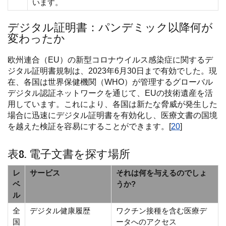
います。
デジタル証明書：パンデミック以降何が
変わったか
欧州連合（EU）の新型コロナウイルス感染症に関するデ
ジタル証明書規制は、2023年6月30日まで有効でした。現
在、各国は世界保健機関（WHO）が管理するグローバル
デジタル認証ネットワークを通じて、EUの技術遺産を活
用しています。これにより、各国は新たな脅威が発生した
場合に迅速にデジタル証明書を有効化し、医療文書の国境
を越えた検証を容易にすることができます。[
20
]
表8. 電子文書を探す場所
レ
サービス
それは何を与えるのでしょ
ベ
うか?
ル
全
デジタル健康履歴
ワクチン接種を含む医療デ
国
ータへのアクセス