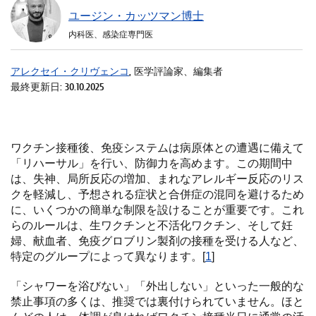
ユージン・カッツマン博士
内科医、感染症専門医
アレクセイ・クリヴェンコ
, 医学評論家、編集者
最終更新日: 30.10.2025
ワクチン接種後、免疫システムは病原体との遭遇に備えて
「リハーサル」を行い、防御力を高めます。この期間中
は、失神、局所反応の増加、まれなアレルギー反応のリス
クを軽減し、予想される症状と合併症の混同を避けるため
に、いくつかの簡単な制限を設けることが重要です。これ
らのルールは、生ワクチンと不活化ワクチン、そして妊
婦、献血者、免疫グロブリン製剤の接種を受ける人など、
特定のグループによって異なります。[
1
]
「シャワーを浴びない」「外出しない」といった一般的な
禁止事項の多くは、推奨では裏付けられていません。ほと