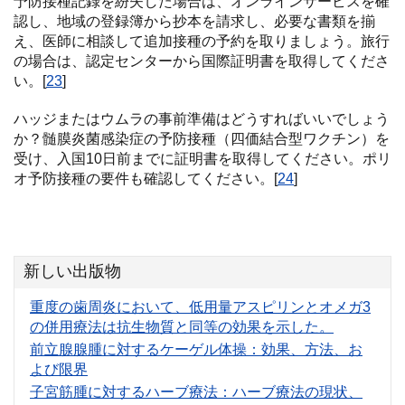
予防接種記録を紛失した場合は、オンラインサービスを確
認し、地域の登録簿から抄本を請求し、必要な書類を揃
え、医師に相談して追加接種の予約を取りましょう。旅行
の場合は、認定センターから国際証明書を取得してくださ
い。[
23
]
ハッジまたはウムラの事前準備はどうすればいいでしょう
か？髄膜炎菌感染症の予防接種（四価結合型ワクチン）を
受け、入国10日前までに証明書を取得してください。ポリ
オ予防接種の要件も確認してください。[
24
]
新しい出版物
重度の歯周炎において、低用量アスピリンとオメガ3
の併用療法は抗生物質と同等の効果を示した。
前立腺腺腫に対するケーゲル体操：効果、方法、お
よび限界
子宮筋腫に対するハーブ療法：ハーブ療法の現状、