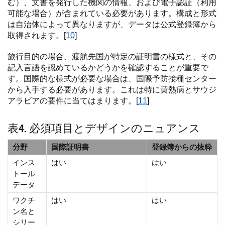
む）、文書を発行した機関の情報、および電子認証（利用
可能な場合）が含まれている必要があります。構成と形式
は自治体によって異なりますが、データは公式登録簿から
取得されます。[
10
]
旅行目的の場合、渡航先国が特定の証明書の様式と、その
記入言語を認めているかどうかを確認することが重要で
す。国際的な様式が必要な場合は、国際予防接種センター
から入手する必要があります。これは特に黄熱病とサウジ
アラビアの要件に当てはまります。[
11
]
表4. 必須項目とデザインのニュアンス
分野
国際証明書
登録簿からの抜粋
インス
はい
はい
トール
データ
ワクチ
はい
はい
ン名と
シリー