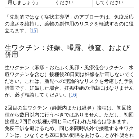
用しましょう」
ください
してください
「先制的ではなく症状主導型」のアプローチは、免疫反応
の強さを維持し、薬物の副作用のリスクを軽減するのに役
立ちます。[
15
]
生ワクチン：妊娠、曝露、検査、および
併用
生ワクチン（麻疹・おたふく風邪・風疹混合ワクチン、水
痘ワクチンを含む）接種後28日間は妊娠を計画しないでく
ださい。これは、胎児への理論的なリスクを考慮した予防
措置です。妊娠した場合、妊娠中絶の理由にはなりません
が、必ず相談してください。[
16
]
2回目の生ワクチン（静脈内または経鼻）接種は、初回接
種から数日以内に行うべきではありません。ただし、初回
接種と2回目の接種が同じ日に行われた場合は除きます。
免疫干渉を避けるため、同じ来院時以外で接種する生ワク
チンは、少なくとも28日間の間隔をあけることが推奨され