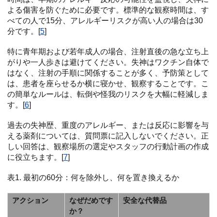
よる傷害を防ぐために必要です。標準的な観察時間は、す
べての人で15分、アレルギーリスクが高い人の場合は30
分です。[
5
]
特に青年期および若年成人の場合、注射直後の急な立ち上
がりや一人歩きは避けてください。失神はワクチン自体で
はなく、注射の手順に関係することが多く、予防策として
は、患者を座らせるか横に寝かせ、観察することです。こ
の簡単なルールは、転倒や怪我のリスクを大幅に軽減しま
す。[
6
]
過去の失神歴、重度のアレルギー、または反応に影響を与
える薬剤については、質問票に記入しないでください。正
しい回答は、観察場所の選定やスタッフの行動計画の作成
に役立ちます。[
7
]
表1. 最初の60分：何を除外し、何を置き換えるか
アクション
なぜだめです
安全な代替品
か？