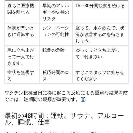
直ちに医療機
早期のアレル
15～30分間観察を続ける
関を離れる
ギーや失神の
リスク
体調が悪いと
シンコペーシ
座って、水を飲んで、状
きに運転する
ョンの可能性
況が改善するのを待ちま
しょう。
急に立ち上が
転倒の危険
ゆっくりと立ち上がっ
って一人で行
て、付き添い
きます。
症状を無視す
反応時間のロ
すぐにスタッフに知らせ
る
ス
てください
ワクチン接種当日に稀に起こる反応による重篤な結果を防
ぐには、短期間の観察が重要です。[
8
]
最初の48時間：運動、サウナ、アルコー
ル、睡眠、仕事