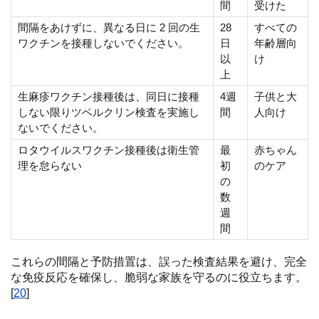
間
受けた
間隔をあけずに、異なる日に 2 回の生
28
すべての
ワクチンを接種しないでください。
日
年齢層向
以
け
上
生麻疹ワクチン接種後は、同日に接種
4週
子供と大
しない限りツベルクリン検査を実施し
間
人向け
ないでください。
ロタウイルスワクチン接種後は衛生管
最
赤ちゃん
理を怠らない
初
のケア
の
数
週
間
これらの間隔と予防措置は、誤った検査結果を避け、完全
な免疫反応を確保し、脆弱な家族を守るのに役立ちます。
[
20
]