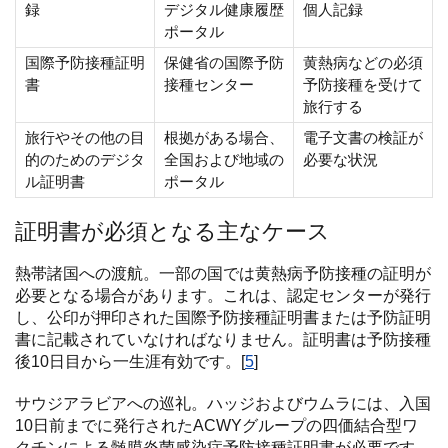
録
デジタル健康履歴
個人記録
ポータル
国際予防接種証明
保健省の国際予防
黄熱病などの必須
書
接種センター
予防接種を受けて
旅行する
旅行やその他の目
根拠がある場合、
電子文書の検証が
的のためのデジタ
全国および地域の
必要な状況
ル証明書
ポータル
証明書が必須となる主なケース
熱帯諸国への渡航。一部の国では黄熱病予防接種の証明が
必要となる場合があります。これは、認定センターが発行
し、公印が押印された国際予防接種証明書または予防証明
書に記載されていなければなりません。証明書は予防接種
後10日目から一生涯有効です。[
5
]
サウジアラビアへの巡礼。ハッジおよびウムラには、入国
10日前までに発行されたACWYグループの四価結合型ワ
クチンによる髄膜炎菌感染症予防接種証明書が必要です。