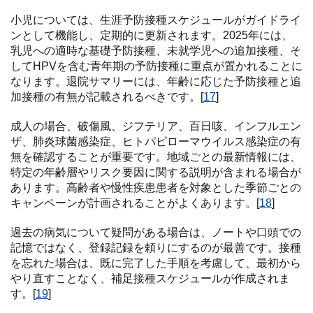
小児については、生涯予防接種スケジュールがガイドライ
ンとして機能し、定期的に更新されます。2025年には、
乳児への適時な基礎予防接種、未就学児への追加接種、そ
してHPVを含む青年期の予防接種に重点が置かれることに
なります。退院サマリーには、年齢に応じた予防接種と追
加接種の有無が記載されるべきです。[
17
]
成人の場合、破傷風、ジフテリア、百日咳、インフルエン
ザ、肺炎球菌感染症、ヒトパピローマウイルス感染症の有
無を確認することが重要です。地域ごとの最新情報には、
特定の年齢層やリスク要因に関する説明が含まれる場合が
あります。高齢者や慢性疾患患者を対象とした季節ごとの
キャンペーンが計画されることがよくあります。[
18
]
過去の病気について疑問がある場合は、ノートや口頭での
記憶ではなく、登録記録を頼りにするのが最善です。接種
を忘れた場合は、既に完了した手順を考慮して、最初から
やり直すことなく、補足接種スケジュールが作成されま
す。[
19
]