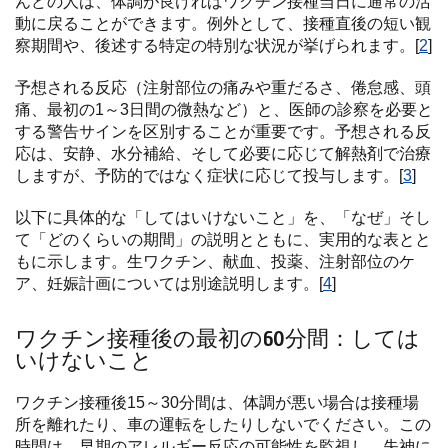
んどの人は、体調が良ければワクチン接種当日に通常の活
動に戻ることができます。例外として、接種直後の短い観
察期間や、後述する特定の特別な状況が挙げられます。[
2
]
予想される反応（注射部位の痛みや重だるさ、倦怠感、頭
痛、最初の1～3日間の微熱など）と、医師の診察を必要と
する警告サインを区別することが重要です。予想される反
応は、安静、水分補給、そして必要に応じて解熱剤で治療
しますが、予防的ではなく症状に応じて投与します。[
3
]
以下に具体的な「してはいけないこと」を、「なぜ」そし
て「どのくらいの期間」の説明とともに、実用的な表とと
もに示します。生ワクチン、献血、投薬、注射部位のケ
ア、妊娠計画については別途説明します。[
4
]
ワクチン接種後の最初の60分間：しては
いけないこと
ワクチン接種後15～30分間は、体調が悪い場合は接種場
所を離れたり、車の運転をしたりしないでください。この
時間は、早期のアレルギー反応の可能性を監視し、失神に