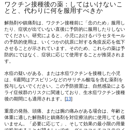
ワクチン接種後の薬：してはいけないこ
とと、代わりに何を服用すべきか
解熱剤や鎮痛剤は、ワクチン接種前に「念のため」服用し
たり、症状が出ていない直後に予防的に服用したりしない
でください。研究によると、小児におけるパラセタモール
の予防的使用は、いくつかの抗原に対する免疫反応を低下
させることが示されています。そのため、これらの薬は予
防的にではなく、症状に応じて使用することが推奨されま
す。
水痘の疑いがある、または水痘ワクチンを接種した小児
は、6週間はアスピリンなどのサリチル酸塩を含む薬剤を
投与しないでください。この予防措置は、自然感染による
ライ症候群のリスクに関連しており、生水痘ワクチン接種
後の期間にも適用されます。[
13
]
重度の発熱、頭痛、または腕の痛みがある場合は、年齢と
体重に適した解熱剤と鎮痛剤を対症療法的に使用しても構
いません。「必要に応じて」、そして効果の最小限の用量