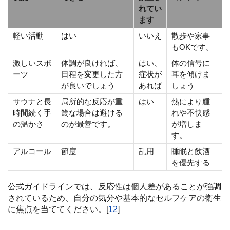
れてい
ます
軽い活動
はい
いいえ
散歩や家事
もOKです。
激しいスポ
体調が良ければ、
はい、
体の信号に
ーツ
日程を変更した方
症状が
耳を傾けま
が良いでしょう
あれば
しょう
サウナと長
局所的な反応が重
はい
熱により腫
時間続く手
篤な場合は避ける
れや不快感
の温かさ
のが最善です。
が増しま
す。
アルコール
節度
乱用
睡眠と飲酒
を優先する
公式ガイドラインでは、反応性は個人差があることが強調
されているため、自分の気分や基本的なセルフケアの衛生
に焦点を当ててください。[
12
]