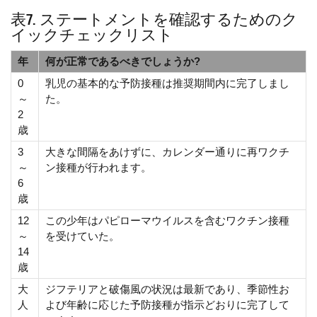
表7. ステートメントを確認するためのク
イックチェックリスト
年
何が正常であるべきでしょうか?
0
乳児の基本的な予防接種は推奨期間内に完了しまし
～
た。
2
歳
3
大きな間隔をあけずに、カレンダー通りに再ワクチ
～
ン接種が行われます。
6
歳
12
この少年はパピローマウイルスを含むワクチン接種
～
を受けていた。
14
歳
大
ジフテリアと破傷風の状況は最新であり、季節性お
人
よび年齢に応じた予防接種が指示どおりに完了して