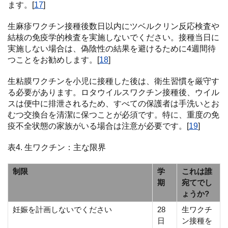
ます。[
17
]
生麻疹ワクチン接種後数日以内にツベルクリン反応検査や
結核の免疫学的検査を実施しないでください。接種当日に
実施しない場合は、偽陰性の結果を避けるために4週間待
つことをお勧めします。[
18
]
生粘膜ワクチンを小児に接種した後は、衛生習慣を厳守す
る必要があります。ロタウイルスワクチン接種後、ウイル
スは便中に排泄されるため、すべての保護者は手洗いとお
むつ交換台を清潔に保つことが必須です。特に、重度の免
疫不全状態の家族がいる場合は注意が必要です。[
19
]
表4. 生ワクチン：主な限界
制限
学
これは誰
期
宛てでし
ょうか?
妊娠を計画しないでください
28
生ワクチ
日
ン接種を