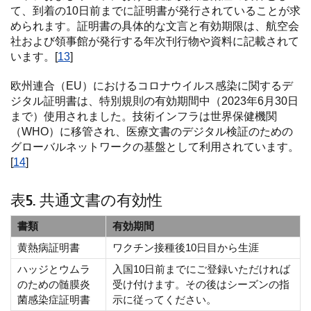
て、到着の10日前までに証明書が発行されていることが求
められます。証明書の具体的な文言と有効期限は、航空会
社および領事館が発行する年次刊行物や資料に記載されて
います。[
13
]
欧州連合（EU）におけるコロナウイルス感染に関するデ
ジタル証明書は、特別規則の有効期間中（2023年6月30日
まで）使用されました。技術インフラは世界保健機関
（WHO）に移管され、医療文書のデジタル検証のための
グローバルネットワークの基盤として利用されています。
[
14
]
表5. 共通文書の有効性
書類
有効期間
黄熱病証明書
ワクチン接種後10日目から生涯
ハッジとウムラ
入国10日前までにご登録いただければ
のための髄膜炎
受け付けます。その後はシーズンの指
菌感染症証明書
示に従ってください。