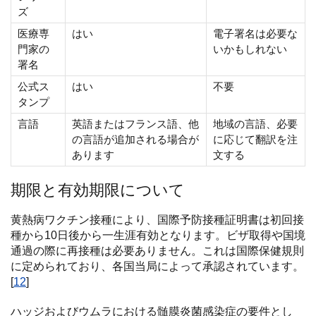
ズ
医療専
はい
電子署名は必要な
門家の
いかもしれない
署名
公式ス
はい
不要
タンプ
言語
英語またはフランス語、他
地域の言語、必要
の言語が追加される場合が
に応じて翻訳を注
あります
文する
期限と有効期限について
黄熱病ワクチン接種により、国際予防接種証明書は初回接
種から10日後から一生涯有効となります。ビザ取得や国境
通過の際に再接種は必要ありません。これは国際保健規則
に定められており、各国当局によって承認されています。
[
12
]
ハッジおよびウムラにおける髄膜炎菌感染症の要件とし