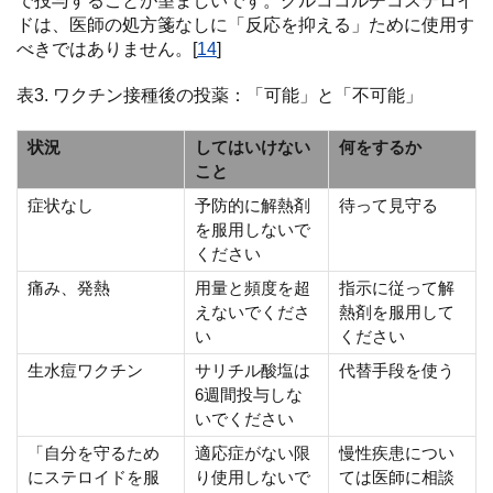
で投与することが望ましいです。グルココルチコステロイ
ドは、医師の処方箋なしに「反応を抑える」ために使用す
べきではありません。[
14
]
表3. ワクチン接種後の投薬：「可能」と「不可能」
状況
してはいけない
何をするか
こと
症状なし
予防的に解熱剤
待って見守る
を服用しないで
ください
痛み、発熱
用量と頻度を超
指示に従って解
えないでくださ
熱剤を服用して
い
ください
生水痘ワクチン
サリチル酸塩は
代替手段を使う
6週間投与しな
いでください
「自分を守るため
適応症がない限
慢性疾患につい
にステロイドを服
り使用しないで
ては医師に相談