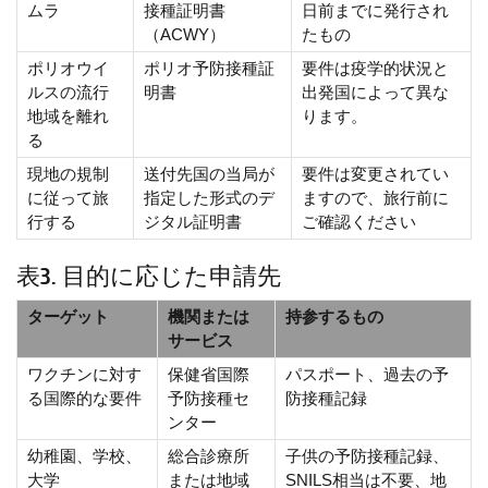
ムラ
接種証明書
日前までに発行され
（ACWY）
たもの
ポリオウイ
ポリオ予防接種証
要件は疫学的状況と
ルスの流行
明書
出発国によって異な
地域を離れ
ります。
る
現地の規制
送付先国の当局が
要件は変更されてい
に従って旅
指定した形式のデ
ますので、旅行前に
行する
ジタル証明書
ご確認ください
表3. 目的に応じた申請先
ターゲット
機関または
持参するもの
サービス
ワクチンに対す
保健省国際
パスポート、過去の予
る国際的な要件
予防接種セ
防接種記録
ンター
幼稚園、学校、
総合診療所
子供の予防接種記録、
大学
または地域
SNILS相当は不要、地