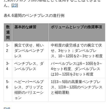
ん。[
23
]
表4. 6週間のベンチプレスの進行例
数
基本的な練習
ボリュームとレップの推奨事項
週
間
1-
腕立て伏せ、軽い
中程度の疲労感までの腕立て伏
2
ダンベルベンチプ
せ、3セット；ダンベルプレ
レス
ス、10～12回を2～3セット程度
3-
ベンチプレス、ダ
バーベルプレスは6～10回を3～
4
ンベルプレス
4セット程度、ダンベルプレス
は10～12回を2セット程度
5-
ヘビーバーベルプ
1日3～5回の高重量ベンチプレ
6
レス、グリップと
ス、1日8～12回のベンチプレス
傾斜のバリエーシ
と補助運動
ョン