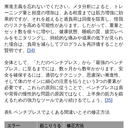
漸進主義を忘れないでください。メタ分析によると、トレ
ーニング量と頻度の増加は、ある程度までは筋力増強に効
果的ですが、それを超えると過負荷は回復を阻害し、怪我
のリスクを高める可能性があります。したがって、重量と
セット数を徐々に増やし、健康状態、睡眠の質、疲労レベ
ルをモニタリングし、持続的な痛みや成果の低下が見られ
た場合は、負荷を減らしてプログラムを再評価することが
賢明です。[
34
]
全体として、「ただのベンチプレス」から「最強のベンチ
プレス」に至るまでには、数ヶ月から数年かかります。安
全を確保するには、適切なテクニック、思慮深い漸進性、
そして体のサインに細心の注意を払うという3つの要素が
必要です。これらの原則に従うことで、ベンチプレスは肩
や背骨の慢性的な問題の原因ではなく、上半身の筋力を鍛
えるための強力なツールであり続けるでしょう。[
35
]
表6. ベンチプレスでよくある間違いとその修正方法
エラー
起こりうる
修正方法