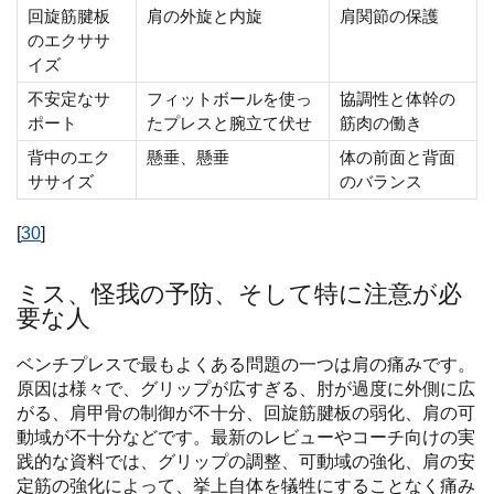
回旋筋腱板
肩の外旋と内旋
肩関節の保護
のエクササ
イズ
不安定なサ
フィットボールを使っ
協調性と体幹の
ポート
たプレスと腕立て伏せ
筋肉の働き
背中のエク
懸垂、懸垂
体の前面と背面
ササイズ
のバランス
[
30
]
ミス、怪我の予防、そして特に注意が必
要な人
ベンチプレスで最もよくある問題の一つは肩の痛みです。
原因は様々で、グリップが広すぎる、肘が過度に外側に広
がる、肩甲骨の制御が不十分、回旋筋腱板の弱化、肩の可
動域が不十分などです。最新のレビューやコーチ向けの実
践的な資料では、グリップの調整、可動域の強化、肩の安
定筋の強化によって、挙上自体を犠牲にすることなく痛み