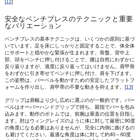
[
12
]
安全なベンチプレスのテクニックと重要
なバリエーション
ベンチプレスの基本テクニックは、いくつかの原則に基づ
いています。足を床にしっかりと固定することで、体全体
にサポートと穏やかな緊張が生まれます。骨盤、背中上
部、頭をベンチに押し付けることで、腰は自然にわずかに
反り返りますが、過度に反り返ってはいけません。肩甲骨
をわずかに引き寄せてベンチに押し付け、肩を下げます。
この姿勢は、バーベルを動かすための安定したプラットフ
ォームを作り出し、肩甲帯の不要な動きを抑えます。[
13
]
グリップは肩幅より少し広めに選ぶのが一般的です。バー
ベルはオーバーハンドグリップで持ち、親指でバーを包み
込みます。動作のボトムでは、前腕は垂直の位置を目指し
ます。肘はウィングレイズのように体に対して厳密に90度
の角度になる必要はありませんが、完全に内側に曲げるの
も避けてください。最適な角度は体に対して約40～60度