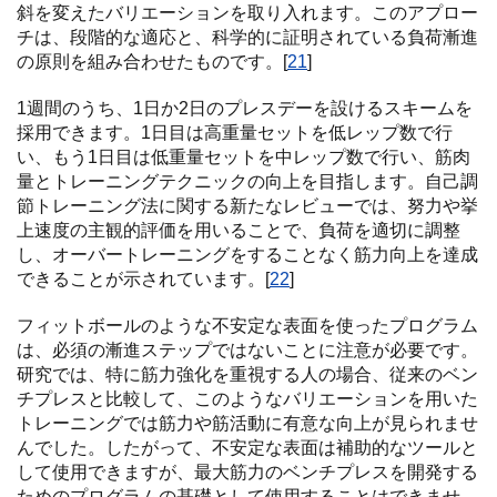
斜を変えたバリエーションを取り入れます。このアプロー
チは、段階的な適応と、科学的に証明されている負荷漸進
の原則を組み合わせたものです。[
21
]
1週間のうち、1日か2日のプレスデーを設けるスキームを
採用できます。1日目は高重量セットを低レップ数で行
い、もう1日目は低重量セットを中レップ数で行い、筋肉
量とトレーニングテクニックの向上を目指します。自己調
節トレーニング法に関する新たなレビューでは、努力や挙
上速度の主観的評価を用いることで、負荷を適切に調整
し、オーバートレーニングをすることなく筋力向上を達成
できることが示されています。[
22
]
フィットボールのような不安定な表面を使ったプログラム
は、必須の漸進ステップではないことに注意が必要です。
研究では、特に筋力強化を重視する人の場合、従来のベン
チプレスと比較して、このようなバリエーションを用いた
トレーニングでは筋力や筋活動に有意な向上が見られませ
んでした。したがって、不安定な表面は補助的なツールと
して使用できますが、最大筋力のベンチプレスを開発する
ためのプログラムの基礎として使用することはできませ