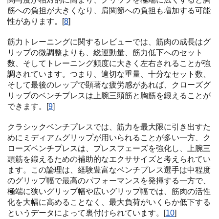
筋への負担が大きくなり、肩関節への負担も増加する可能
性があります。[
8
]
筋力トレーニングに関するレビューでは、筋肉の成長はグ
リップの微調整よりも、総運動量、筋力低下へのセット
数、そしてトレーニング頻度に大きく左右されることが強
調されています。つまり、適切な重量、十分なセット数、
そして最後のレップで顕著な疲労感があれば、クローズグ
リップのベンチプレスは上腕三頭筋と胸筋を鍛えることが
できます。[
9
]
クラシックベンチプレスでは、筋力を最大限に引き出すた
めにミディアムグリップが用いられることが多い一方、ク
ローズベンチプレスは、プレスフェーズを強化し、上腕三
頭筋を鍛えるための補助的なエクササイズと考えられてい
ます。この論理は、経験豊富なベンチプレス選手は中程度
のグリップ幅で最高のパフォーマンスを発揮する一方で、
極端に狭いグリップ幅や広いグリップ幅では、筋肉の活性
化を大幅に高めることなく、最大負荷がいくらか低下する
というデータによって裏付けられています。[
10
]