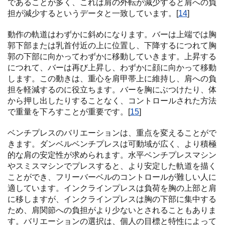
であることが多く、これは肩の外転が減少すると肩への負
担が減少するというデータと一致しています。[
14
]
動作の軌道はわずかに斜めになります。バーは上端では胸
郭下部または乳首付近の上に位置し、下降するにつれて胸
郭の下部に向かってわずかに移動していきます。上昇する
につれて、バーは再び上昇し、わずかに顔に向かって移動
します。この動きは、重心を肩甲帯上に維持し、肩への負
担を軽減するのに役立ちます。バーを胸にぶつけたり、体
から押し出したりすることなく、コントロールされた方法
で重量を下ろすことが重要です。[
15
]
ベンチプレスのバリエーションは、重点を変えることがで
きます。ダンベルベンチプレスは可動域が広く、より積極
的な肩の安定性が求められます。水平ベンチプレスマシン
やスミスマシンでプレスすると、より安定した軌道を描く
ことができ、フリーバーベルのコントロールが難しい人に
適しています。インクラインプレスは負荷を胸の上部と肩
に移しますが、インクラインプレスは胸の下部に集中する
ため、肩関節への負担がより少ないとされることもありま
す。バリエーションの選択は、個人の目標と特性によって