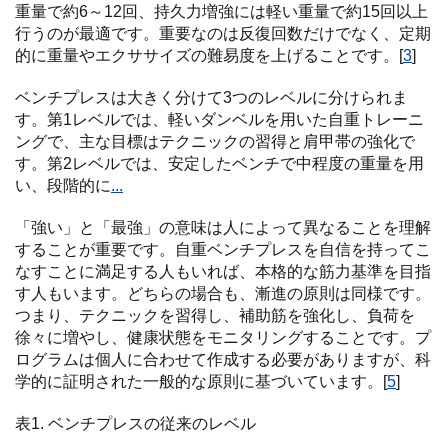
重量で約6～12回、持久力増強には軽い重量で約15回以上
行うのが最適です。重要なのは反復回数だけでなく、定期
的に重量やエクササイズの難易度を上げることです。[
3
]
ベンチプレスは大きく分けて3つのレベルに分けられま
す。第1レベルでは、軽いダンベルを用いた自重トレーニ
ングで、主な目標はテクニックの習得と肩甲帯の強化で
す。第2レベルでは、安定したベンチで中程度の重量を用
い、段階的に
...
「強い」と「最強」の意味は人によって異なることを理解
することが重要です。自重ベンチプレスを自信を持ってこ
なすことに満足する人もいれば、本格的な筋力基準を目指
す人もいます。どちらの場合も、漸進の原則は同様です。
つまり、テクニックを習得し、補助筋を強化し、負荷を
徐々に増やし、健康状態をモニタリングすることです。プ
ログラムは個人に合わせて作成する必要がありますが、科
学的に証明された一般的な原則に基づいています。[
5
]
表1. ベンチプレスの従来のレベル