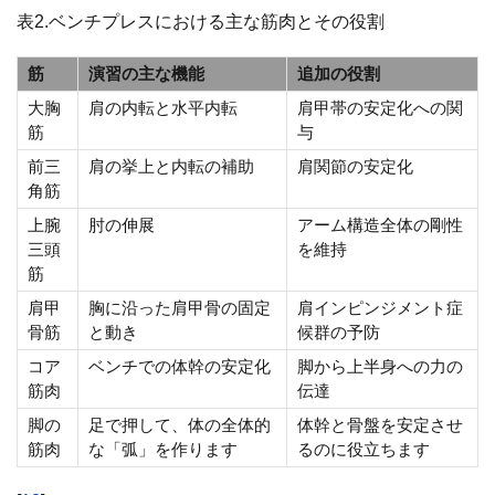
表2.ベンチプレスにおける主な筋肉とその役割
筋
演習の主な機能
追加の役割
大胸
肩の内転と水平内転
肩甲帯の安定化への関
筋
与
前三
肩の挙上と内転の補助
肩関節の安定化
角筋
上腕
肘の伸展
アーム構造全体の剛性
三頭
を維持
筋
肩甲
胸に沿った肩甲骨の固定
肩インピンジメント症
骨筋
と動き
候群の予防
コア
ベンチでの体幹の安定化
脚から上半身への力の
筋肉
伝達
脚の
足で押して、体の全体的
体幹と骨盤を安定させ
筋肉
な「弧」を作ります
るのに役立ちます