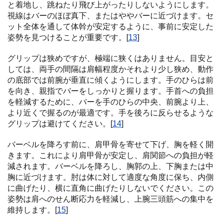
と着地し、跳ねたり飛び上がったりしないようにします。
視線はバーのほぼ真下、またはややバーに近づけます。セ
ット全体を通して体幹が安定するように、事前に安定した
姿勢を見つけることが重要です。[
13
]
グリップは狭めですが、極端に狭くはありません。目安と
しては、両手の間隔は肩幅程度かそれより少し狭め、動作
の底部では前腕が垂直に傾くようにします。手のひらは前
を向き、親指でバーをしっかりと握ります。手首への負担
を軽減するために、バーを手のひらの中央、前腕より上、
より近くで握るのが最適です。手を後ろに反らせるような
グリップは避けてください。[
14
]
バーベルを降ろす前に、肩甲骨を寄せて下げ、胸を軽く開
きます。これにより肩甲骨が安定し、肩関節への負担が軽
減されます。バーベルを降ろし、胸郭の上、下胸または中
胸に近づけます。肘は体に対して適度な角度に保ち、内側
に曲げたり、横に直角に曲げたりしないでください。この
姿勢は肩へのせん断応力を軽減し、上腕三頭筋への集中を
維持します。[
15
]