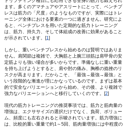
トリフティング種目にも応用できる全身の筋力も鍛えられ
ます。多くのアマチュアやアスリートにとって、ベンチプ
レスは筋力の「尺度」のようなものですが、実際にはトレ
ーニング全体における要素の一つに過ぎません。研究によ
ると、ベンチプレスを用いた定期的な筋力トレーニング
は、筋力、持久力、そして体組成の改善に効果があること
が示されています。[
1
]
しかし、重いベンチプレスから始めるのは賢明ではありま
せん。肩関節は複雑で、大胸筋と上腕三頭筋は肩甲骨の安
定筋よりも強い場合が多いからです。準備なしに重い重量
を持ち上げようとすると、肩や肘の痛み、胸椎の捻挫のリ
スクが高まります。だからこそ、「最強→最強→最強」と
いう段階的な漸進が理にかなっているのです。まずは基本
的で安全なバリエーションから始め、その後、より複雑で
強力なバリエーションへと移行していくのです。[
2
]
現代の筋力トレーニングの推奨事項では、筋力と筋肉量の
増強は、エクササイズの選択だけでなく、負荷、ボリュー
ム、頻度にも左右されると示唆されています。筋力増強に
は、比較的重い重量で約1～5回、筋肉量増強には中程度の