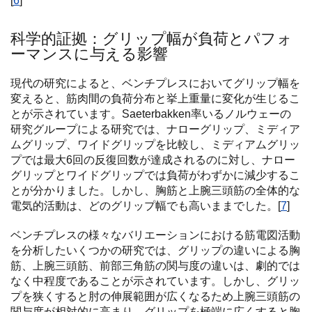
[
6
]
科学的証拠：グリップ幅が負荷とパフォ
ーマンスに与える影響
現代の研究によると、ベンチプレスにおいてグリップ幅を
変えると、筋肉間の負荷分布と挙上重量に変化が生じるこ
とが示されています。Saeterbakken率いるノルウェーの
研究グループによる研究では、ナローグリップ、ミディア
ムグリップ、ワイドグリップを比較し、ミディアムグリッ
プでは最大6回の反復回数が達成されるのに対し、ナロー
グリップとワイドグリップでは負荷がわずかに減少するこ
とが分かりました。しかし、胸筋と上腕三頭筋の全体的な
電気的活動は、どのグリップ幅でも高いままでした。[
7
]
ベンチプレスの様々なバリエーションにおける筋電図活動
を分析したいくつかの研究では、グリップの違いによる胸
筋、上腕三頭筋、前部三角筋の関与度の違いは、劇的では
なく中程度であることが示されています。しかし、グリッ
プを狭くすると肘の伸展範囲が広くなるため上腕三頭筋の
関与度が相対的に高まり、グリップを極端に広くすると胸