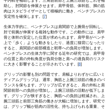
平内転を補助します。三角筋前部と上腕三頭筋もこれを補
助し、肘関節を伸展させます。肩甲骨筋、体幹筋、脚の筋
肉はスタビライザーとして積極的に働き、ベンチプレスの
安定性を確保します。[
7
]
生体力学的に、ベンチプレスは肩関節で上腕骨が回転し、
肘で前腕が伸展する複雑な動作です。この動作には、肩甲
骨と体幹の安定した位置が求められます。肩甲骨がベンチ
上で「歩く」ような動きをしたり、過度に猫背になったり
すると、肩関節の前部構造と靭帯への負荷が増加します。
ベンチプレスの生体力学に関する近年の研究では、肩甲骨
の位置と肩の外転角度が負荷分散と肩への過負荷のリスク
に大きく影響することが示されています。[
8
]
グリップの影響も別の問題です。肩幅よりわずかに広いミ
ディアムグリップは、通常、胸筋と上腕三頭筋の働きのバ
ランスを保ちます。グリップが広すぎると、肩の外転と肩
関節前部への負担が増加し、上腕三頭筋の活動が低下しま
す。グリップが狭すぎると、胸筋への負担は軽減され、上
腕三頭筋と前部三角筋の働きが大幅に増加します。研究で
は、グリップ幅が筋肉の活性化、持ち上げられる重量、そ