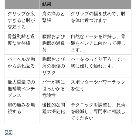
結果
グリップが広
肩の痛みと
グリップの幅を狭めて、肘
すぎると肘が
緊張
を体に近づけます
交差する
骨盤剥離と過
腰部および
自然なアーチを維持し、骨
度な骨盤橋
胸部の過負
盤をベンチに向かって押し
荷
ます。
バーベルが胸
胸部および
バーをゆっくり下ろして、
から跳ね返る
肩の損傷の
胸に優しく触れます。
リスク
最大重量での
バーが胸に
スポッターやパワーラック
無補助ベンチ
引っかかる
を使う
プレス
危険性
肩の痛みを無
慢性的な問
テクニックを調整し、負荷
視する
題の深刻化
を軽減し、専門家に相談し
てください。
[
36
]