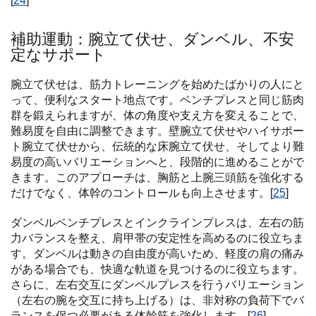
[
24
]
補助運動：腕立て伏せ、ダンベル、不安
定なサポート
腕立て伏せは、筋力トレーニングを始めたばかりの人にと
って、便利なスタート地点です。ベンチプレスと同じ筋肉
群を鍛えられますが、体の角度や支え方を変えることで、
難易度を自由に調整できます。壁腕立て伏せやハイサポー
ト腕立て伏せから、伝統的な床腕立て伏せ、そしてより難
易度の高いバリエーションへと、段階的に進めることがで
きます。このアプローチは、胸筋と上腕三頭筋を強化する
だけでなく、体幹のコントロールも向上させます。[
25
]
ダンベルベンチプレスとインクラインプレスは、左右の筋
力バランスを整え、肩甲帯の安定性を高めるのに役立ちま
す。ダンベルは動きの自由度が高いため、軽度の肩の痛み
がある場合でも、快適な軌道を見つけるのに役立ちます。
さらに、左右交互にダンベルプレスを行うバリエーション
（左右の腕を交互に持ち上げる）は、非対称の負荷下でバ
ランスを保つ必要がある体幹筋を強化します。[
26
]