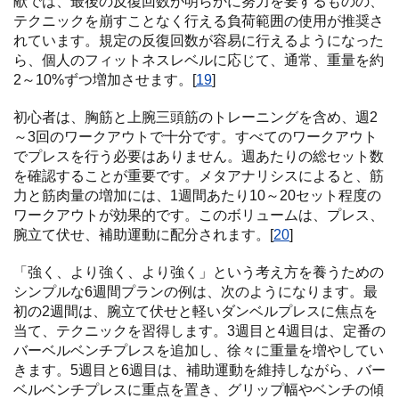
献では、最後の反復回数が明らかに努力を要するものの、
テクニックを崩すことなく行える負荷範囲の使用が推奨さ
れています。規定の反復回数が容易に行えるようになった
ら、個人のフィットネスレベルに応じて、通常、重量を約
2～10%ずつ増加させます。[
19
]
初心者は、胸筋と上腕三頭筋のトレーニングを含め、週2
～3回のワークアウトで十分です。すべてのワークアウト
でプレスを行う必要はありません。週あたりの総セット数
を確認することが重要です。メタアナリシスによると、筋
力と筋肉量の増加には、1週間あたり10～20セット程度の
ワークアウトが効果的です。このボリュームは、プレス、
腕立て伏せ、補助運動に配分されます。[
20
]
「強く、より強く、より強く」という考え方を養うための
シンプルな6週間プランの例は、次のようになります。最
初の2週間は、腕立て伏せと軽いダンベルプレスに焦点を
当て、テクニックを習得します。3週目と4週目は、定番の
バーベルベンチプレスを追加し、徐々に重量を増やしてい
きます。5週目と6週目は、補助運動を維持しながら、バー
ベルベンチプレスに重点を置き、グリップ幅やベンチの傾