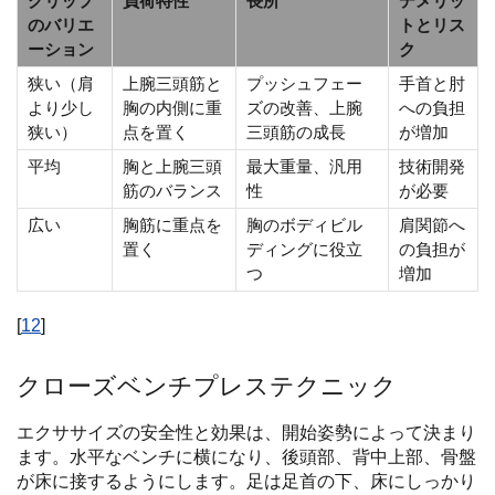
グリップ
負荷特性
長所
デメリッ
のバリエ
トとリス
ーション
ク
狭い（肩
上腕三頭筋と
プッシュフェー
手首と肘
より少し
胸の内側に重
ズの改善、上腕
への負担
狭い）
点を置く
三頭筋の成長
が増加
平均
胸と上腕三頭
最大重量、汎用
技術開発
筋のバランス
性
が必要
広い
胸筋に重点を
胸のボディビル
肩関節へ
置く
ディングに役立
の負担が
つ
増加
[
12
]
クローズベンチプレステクニック
エクササイズの安全性と効果は、開始姿勢によって決まり
ます。水平なベンチに横になり、後頭部、背中上部、骨盤
が床に接するようにします。足は足首の下、床にしっかり