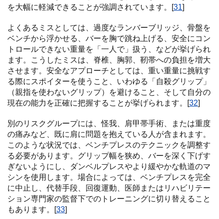
を大幅に軽減できることが強調されています。[
31
]
よくあるミスとしては、過度なランバーブリッジ、骨盤を
ベンチから浮かせる、バーを胸で跳ね上げる、安全にコン
トロールできない重量を「一人で」扱う、などが挙げられ
ます。こうしたミスは、脊椎、胸郭、靭帯への負担を増大
させます。安全なアプローチとしては、重い重量に挑戦す
る際にスポイターを使うこと、いわゆる「自殺グリップ」
（親指を使わないグリップ）を避けること、そして自分の
現在の能力を正確に把握することが挙げられます。[
32
]
別のリスクグループには、怪我、肩甲帯手術、または重度
の痛みなど、既に肩に問題を抱えている人が含まれます。
このような状況では、ベンチプレスのテクニックを調整す
る必要があります。グリップ幅を狭め、バーを深く下げす
ぎないようにし、ダンベルプレスやより緩やかな軌道のマ
シンを使用します。場合によっては、ベンチプレスを完全
に中止し、代替手段、回復運動、医師またはリハビリテー
ション専門家の監督下でのトレーニングに切り替えること
もあります。[
33
]