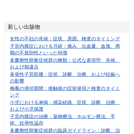
新しい出版物
女性の不妊の兆候：症状、原因、検査のタイミング
子宮内膜症における月経：痛み、出血量、血塊、周
期の不規則性といった特徴
多嚢胞性卵巣症候群の種類：公式な表現型、兆候、
および相違点
多発性子宮筋腫：症状、診断、治療、および妊娠へ
の影響
梅毒の潜伏期間：接触後の症状発現と検査のタイミ
ング
小児における淋病：感染経路、症状、診断、治療、
および小児保護
子宮内膜症の治療：薬物療法、ホルモン療法、手
術、妊孕性温存
多嚢胞性卵巣症候群の臨床ガイドライン：診断、治