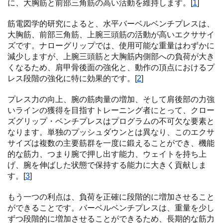
に、大胸筋と前部三角筋の高い活動を維持します。[
1
]
筋電図学的研究によると、水平バーベルベンチプレスは、
大胸筋、前部三角筋、上腕三頭筋の活動が高いエクササイ
ズです。ナローグリップでは、使用可能な重量はわずかに
減少しますが、上腕三頭筋と大胸筋内側部への負荷が大き
くなるため、肩甲骨後面の強化と、動作の頂点におけるプ
レス段階の強化に特に効果的です。[
2
]
プレス力の向上、腕の筋肉量の増加、そして肩後部の力強
いラインの獲得を目指すトレーニング者にとって、クロー
ズグリップ・ベンチプレスはプログラムの不可欠な要素と
なります。単独のプッシュダウンとは異なり、このエクサ
サイズは複数の主要筋群を一度に鍛えることができ、機能
的な筋力、つまり腕で押し出す能力、ウェイトを持ち上
げ、腕を伸ばした状態で保持する能力に大きく貢献しま
す。[
3
]
もう一つの利点は、負荷を正確に段階的に増加させること
ができることです。バーベルベンチプレスは、重量を少し
ずつ段階的に増加させることができるため、長期的な筋力