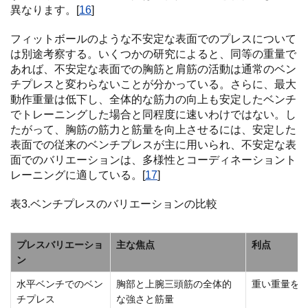
異なります。[
16
]
フィットボールのような不安定な表面でのプレスについて
は別途考察する。いくつかの研究によると、同等の重量で
あれば、不安定な表面での胸筋と肩筋の活動は通常のベン
チプレスと変わらないことが分かっている。さらに、最大
動作重量は低下し、全体的な筋力の向上も安定したベンチ
でトレーニングした場合と同程度に速いわけではない。し
たがって、胸筋の筋力と筋量を向上させるには、安定した
表面での従来のベンチプレスが主に用いられ、不安定な表
面でのバリエーションは、多様性とコーディネーショント
レーニングに適している。[
17
]
表3.ベンチプレスのバリエーションの比較
プレスバリエーショ
主な焦点
利点
ン
水平ベンチでのベン
胸部と上腕三頭筋の全体的
重い重量を
チプレス
な強さと筋量