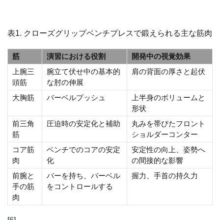
表1. クローズグリップベンチプレスで鍛えられる主な筋肉
筋
演習における役割
開発中の視覚効果
上腕三
腕立て伏せ中の基本的
肩の背面の厚さと起伏
頭筋
な肘の伸展
大胸筋
バーベルプッシュ
上半身のボリュームと
形状
前三角
圧迫時の安定化と補助
丸みを帯びたフロント
筋
ショルダーコンター
コア筋
ベンチでのコアの安定
安定性の向上、姿勢へ
肉
化
の間接的な影響
前腕と
バーを持ち、バーベル
握力、手首の持久力
手の筋
をコントロールする
肉