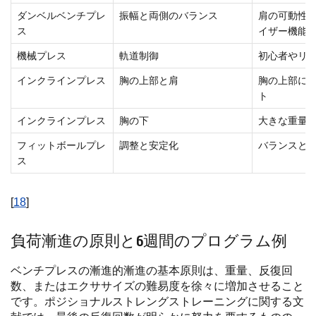
ダンベルベンチプレ
振幅と両側のバランス
肩の可動性
ス
イザー機能
機械プレス
軌道制御
初心者やリ
インクラインプレス
胸の上部と肩
胸の上部に
ト
インクラインプレス
胸の下
大きな重量
フィットボールプレ
調整と安定化
バランスと
ス
[
18
]
負荷漸進の原則と6週間のプログラム例
ベンチプレスの漸進的漸進の基本原則は、重量、反復回
数、またはエクササイズの難易度を徐々に増加させること
です。ポジショナルストレングストレーニングに関する文