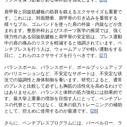
肩甲骨と回旋筋腱板の筋群を鍛えるエクササイズも重要で
す。これには、対面懸垂、肩甲骨の引き込みを重視する
様々なプル、ゴムバンドを使った肩の外旋・内旋などが含
まれます。整形外科およびスポーツ医学の推奨では、強く
弾力性のある回旋筋腱板と肩甲骨の安定筋は、プレス運動
中の肩の痛みのリスクを軽減すると強調されています。ベ
ンチプレスを行う人は、ウォームアップや軽い運動をする
日に、これらのエクササイズを行うべきです。[
27
]
バランスボール、バランスボード、ボールプッシュアップ
のバリエーションなど、不安定なサポートは、不安定な状
況での協調性と身体制御を養います。研究によると、通常
のプレスと比較して必ずしも胸筋の活性化を高めるわけで
はありませんが、バランスと体幹の筋力強化には効果的で
す。最大挙上重量の増加を目指す人にとって、ベンチプレ
スの代替としてではなく、従来の筋力トレーニングの補助
として、控えめに使用するのが最適です。[
28
]
さらに、ベンチプレスプログラムには、バーベルロー、ラ