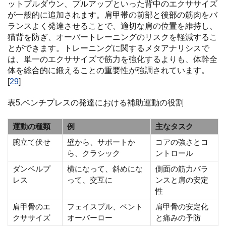
ットプルダウン、プルアップといった背中のエクササイズ
が一般的に追加されます。肩甲帯の前部と後部の筋肉をバ
ランスよく発達させることで、適切な肩の位置を維持し、
猫背を防ぎ、オーバートレーニングのリスクを軽減するこ
とができます。トレーニングに関するメタアナリシスで
は、単一のエクササイズで筋力を強化するよりも、体幹全
体を総合的に鍛えることの重要性が強調されています。
[
29
]
表5.ベンチプレスの発達における補助運動の役割
運動の種類
例
主なタスク
腕立て伏せ
壁から、サポートか
コアの強さとコ
ら、クラシック
ントロール
ダンベルプ
横になって、斜めにな
側面の筋力バラ
レス
って、交互に
ンスと肩の安定
性
肩甲骨のエ
フェイスプル、ベント
肩甲骨の安定化
クササイズ
オーバーロー
と痛みの予防