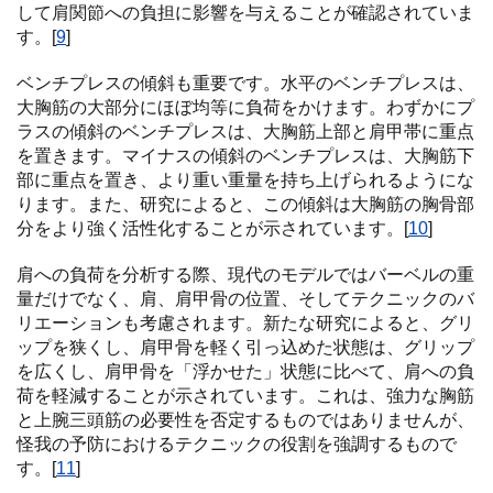
して肩関節への負担に影響を与えることが確認されていま
す。[
9
]
ベンチプレスの傾斜も重要です。水平のベンチプレスは、
大胸筋の大部分にほぼ均等に負荷をかけます。わずかにプ
ラスの傾斜のベンチプレスは、大胸筋上部と肩甲帯に重点
を置きます。マイナスの傾斜のベンチプレスは、大胸筋下
部に重点を置き、より重い重量を持ち上げられるようにな
ります。また、研究によると、この傾斜は大胸筋の胸骨部
分をより強く活性化することが示されています。[
10
]
肩への負荷を分析する際、現代のモデルではバーベルの重
量だけでなく、肩、肩甲骨の位置、そしてテクニックのバ
リエーションも考慮されます。新たな研究によると、グリ
ップを狭くし、肩甲骨を軽く引っ込めた状態は、グリップ
を広くし、肩甲骨を「浮かせた」状態に比べて、肩への負
荷を軽減することが示されています。これは、強力な胸筋
と上腕三頭筋の必要性を否定するものではありませんが、
怪我の予防におけるテクニックの役割を強調するもので
す。[
11
]