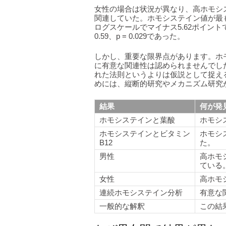
女性の場合は状況が異なり、高ホモシ
関連していた。ホモシステイン値が最
ログスケールでマイナス5.62ポイント
0.59、p = 0.029であった。
しかし、重要な限界点があります。ホ
に有意な関連性は認められませんでし
れた法則というよりは仮説として捉え
めには、縦断的研究やメカニズム研究
結果
何が発
ホモシステインと葉酸
ホモシ
ホモシステインとビタミン
ホモシ
B12
た。
男性
高ホモ
ている
女性
高ホモ
連続ホモシステイン分析
有意な
一般的な解釈
この結