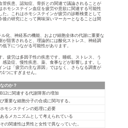
血管疾患、認知症、骨折との関連で議論されることが
はホモシステイン血症を疲労や意欲に関連する可能性
した。これはホモシステインが疲労の診断検査として
今後の研究にとって興味深いマーカーとなることは間
メチル化、神経系の機能、および細胞全体の代謝に重要な
謝が阻害されると、理論的には酸化ストレス、神経調
の低下につながる可能性があります。
す。疲労は多因子性の疾患です。睡眠、ストレス、う
、感染症、慢性疾患、薬、食事などが影響します。し
インは「疲労の主な原因」ではなく、さらなる調査が
の1つにすぎません。
なのか？
B12に関連する代謝障害の増加
び重要な細胞分子の合成に関与する。
ホモシステインの処理に必要
あるメカニズムとして考えられている
その関連性は男性と女性で異なっていた。