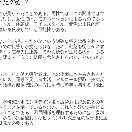
ったのか？
差が見られたことである。男性では、この関連性は主
に対し、女性では、モチベーションによるものであっ
レベル、体組成、ライフスタイル、疲労の主観的評
違いを反映している可能性がある。
なことが起こったのかという明確な答えは得られてい
点での状態しか捉えられないため、動態を明らかにす
テイン値が先に上昇してから疲労が生じるのか、ある
を変えてビタミン状態を悪化させるのか、といったこ
システイン値と疲労感は、他の要因にも左右されると
トレス、運動不足、食生活、アルコール摂取、炎症反
的指標と健康状態の両方に同時に影響を与える可能性
、本研究はホモシステイン値と疲労および意欲との関
あることを示しているものの、これらの違いが生じる
いうことである。因果関係を理解するためには、参加
、あるいは葉酸およびビタミンB12欠乏症の改善後に疲
研究が必要である。