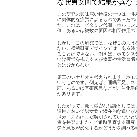
なぜ男女間で結果が異な
この研究の興味深い特徴の一つは、性
に肉体的な疲労によるものであったの
た。これは、ビタミン代謝、ホルモン
価、あるいは複数の要因の相互作用の
しかし、この研究では、なぜこのよう
ない。横断研究デザインでは、ある時
ることはできない。例えば、ホモシス
いは疲労を抱える人が食事や生活習慣
とは分からない。
第三のシナリオも考えられます。ホモ
いうものです。例えば、睡眠不足、ス
応、あるいは基礎疾患などが、生化学
があります。
したがって、最も厳密な結論としては
連性において男女間で潜在的な違いが
メカニズムはまだ解明されていないと
者を長期にわたって追跡調査する研究
労と意欲が変化するかどうかを調べる