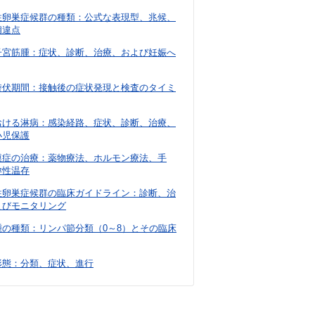
性卵巣症候群の種類：公式な表現型、兆候、
相違点
子宮筋腫：症状、診断、治療、および妊娠へ
潜伏期間：接触後の症状発現と検査のタイミ
おける淋病：感染経路、症状、診断、治療、
小児保護
膜症の治療：薬物療法、ホルモン療法、手
孕性温存
性卵巣症候群の臨床ガイドライン：診断、治
よびモニタリング
腫の種類：リンパ節分類（0～8）とその臨床
形態：分類、症状、進行