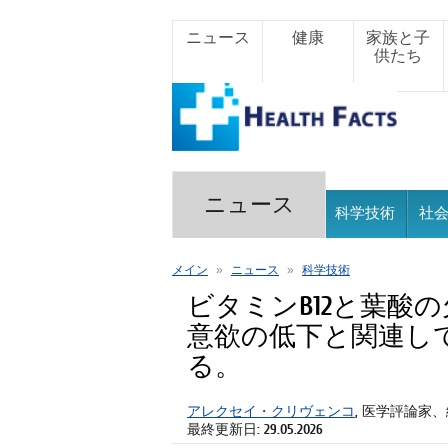
ニュース
健康
家族と子
供たち
ニュース
科学技術
社
メイン
»
ニュース
»
科学技術
ビタミンB12と葉酸
意欲の低下と関連し
る。
アレクセイ・クリヴェンコ
, 医学評論家
最終更新日: 29.05.2026