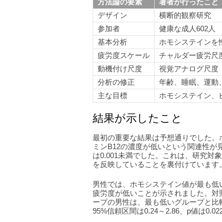
方法論の要素
著者が行ったこと
デザイン
横断的観察研究
参加者
健康な成人602人
基本分析
ホモシステインを
疲労度スケール
チャルダー疲労尺
動機付け尺度
視覚アナログ尺度
分析の修正
年齢、睡眠、運動
主な目標
ホモシステイン、
結果が示したこと
最初の重要な結果は予想通りでした。
ミンB12の濃度が低いという関連性が
は0.001未満でした。これは、研究
を反映していることを裏付けています
男性では、ホモシステイン値が最も低
疲労度が低いことが示されました。対
ープの男性は、最も低いグループと比較
95%信頼区間は0.24～2.86、p値は0.0