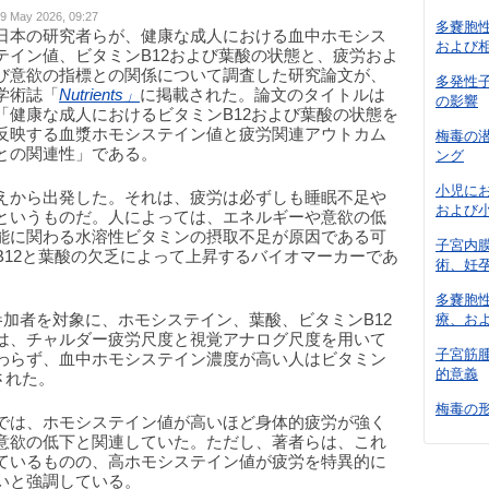
9 May 2026, 09:27
多嚢胞
日本の研究者らが、健康な成人における血中ホモシス
および
テイン値、ビタミンB12および葉酸の状態と、疲労およ
び意欲の指標との関係について調査した研究論文が、
多発性
学術誌「
Nutrients」
に掲載された。論文のタイトルは
の影響
「健康な成人におけるビタミンB12および葉酸の状態を
反映する血漿ホモシステイン値と疲労関連アウトカム
梅毒の
との関連性」である。
ング
小児に
えから出発した。それは、疲労は必ずしも睡眠不足や
および
というものだ。人によっては、エネルギーや意欲の低
能に関わる水溶性ビタミンの摂取不足が原因である可
子宮内
B12と葉酸の欠乏によって上昇するバイオマーカーであ
術、妊
多嚢胞
参加者を対象に、ホモシステイン、葉酸、ビタミンB12
療、お
は、チャルダー疲労尺度と視覚アナログ尺度を用いて
子宮筋
わらず、血中ホモシステイン濃度が高い人はビタミン
的意義
された。
梅毒の
では、ホモシステイン値が高いほど身体的疲労が強く
意欲の低下と関連していた。ただし、著者らは、これ
ているものの、高ホモシステイン値が疲労を特異的に
いと強調している。