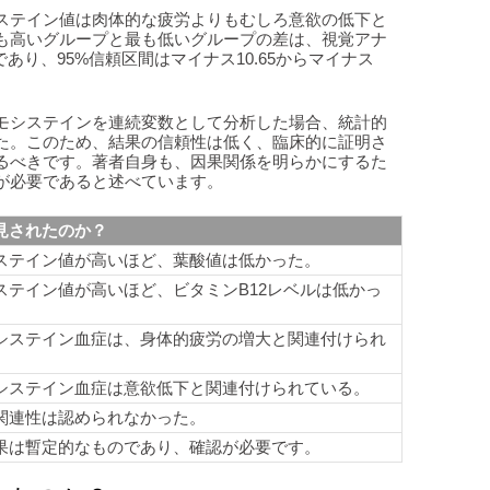
ステイン値は肉体的な疲労よりもむしろ意欲の低下と
も高いグループと最も低いグループの差は、視覚アナ
であり、95%信頼区間はマイナス10.65からマイナス
モシステインを連続変数として分析した場合、統計的
た。このため、結果の信頼性は低く、臨床的に証明さ
るべきです。著者自身も、因果関係を明らかにするた
が必要であると述べています。
見されたのか？
ステイン値が高いほど、葉酸値は低かった。
ステイン値が高いほど、ビタミンB12レベルは低かっ
システイン血症は、身体的疲労の増大と関連付けられ
。
システイン血症は意欲低下と関連付けられている。
関連性は認められなかった。
果は暫定的なものであり、確認が必要です。