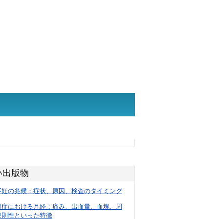
い出版物
不妊の兆候：症状、原因、検査のタイミング
膜症における月経：痛み、出血量、血塊、周
規則性といった特徴