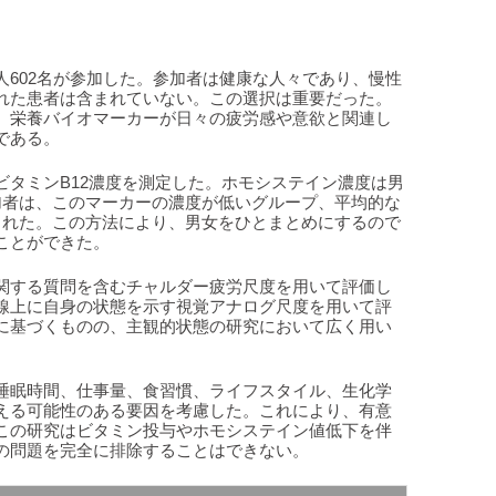
人602名が参加した。参加者は健康な人々であり、慢性
れた患者は含まれていない。この選択は重要だった。
、栄養バイオマーカーが日々の疲労感や意欲と関連し
である。
ビタミンB12濃度を測定した。ホモシステイン濃度は男
加者は、このマーカーの濃度が低いグループ、平均的な
された。この方法により、男女をひとまとめにするので
ことができた。
関する質問を含むチャルダー疲労尺度を用いて評価し
線上に自身の状態を示す視覚アナログ尺度を用いて評
に基づくものの、主観的状態の研究において広く用い
睡眠時間、仕事量、食習慣、ライフスタイル、生化学
える可能性のある要因を考慮した。これにより、有意
この研究はビタミン投与やホモシステイン値低下を伴
の問題を完全に排除することはできない。