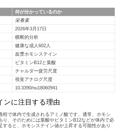
何が分かっているのか
栄養素
2026年3月17日
横断的分析
健康な成人602人
血漿ホモシステイン
ビタミンB12と葉酸
チャルダー疲労尺度
視覚アナログ尺度
10.3390/nu18060941
インに注目する理由
過程で体内で生成されるアミノ酸です。通常、ホモシ
あり、そのためには葉酸やビタミンB12などが体内で必
足すると、ホモシステイン値が上昇する可能性があり