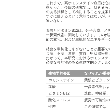
これまで、高ホモシステイン血症は心
多かった。今回の研究では、研究者ら
のある指標として検討することを提案
すぐに使えるという意味ではないが、
違いない。
葉酸とビタミンB12は、分子合成、
一炭素代謝に関与しています。この代
節の変化、および主観的なエネルギー
結論を単純化しすぎないことが重要で
つ病、不安、運動、貧血、甲状腺疾患
たがって、本研究におけるホモシステ
必要な可能性のある生物学的シグナル
生物学的要因
なぜそれが重要
ホモシステイン
葉酸とビタミン
葉酸
一炭素代謝およ
ビタミンB12
造血、神経系、
酸化ストレス
疲労の可能性の
性差
この研究では、