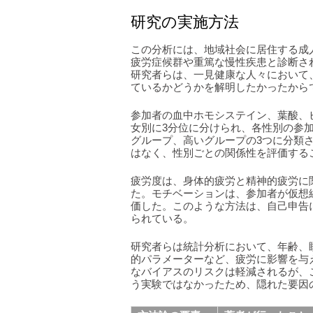
研究の実施方法
この分析には、地域社会に居住する成
疲労症候群や重篤な慢性疾患と診断さ
研究者らは、一見健康な人々において
ているかどうかを解明したかったから
参加者の血中ホモシステイン、葉酸、
女別に3分位に分けられ、各性別の参
グループ、高いグループの3つに分類
はなく、性別ごとの関係性を評価する
疲労度は、身体的疲労と精神的疲労に
た。モチベーションは、参加者が仮想
価した。このような方法は、自己申告
られている。
研究者らは統計分析において、年齢、
的パラメーターなど、疲労に影響を与
なバイアスのリスクは軽減されるが、
う実験ではなかったため、隠れた要因