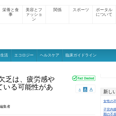
栄養と食
美容とフ
関係
スポーツ
ポータル
事
ァッショ
について
ン
会生活
エコロジー
ヘルスケア
臨床ガイドライン
の欠乏は、疲労感や
ている可能性があ
A
A
A
新し
女性の
、編集者
子宮内
期の不