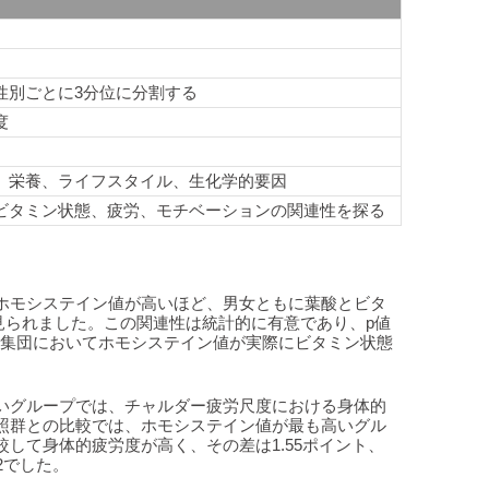
性別ごとに3分位に分割する
度
、栄養、ライフスタイル、生化学的要因
ビタミン状態、疲労、モチベーションの関連性を探る
ホモシステイン値が高いほど、男女ともに葉酸とビタ
見られました。この関連性は統計的に有意であり、p値
対象集団においてホモシステイン値が実際にビタミン状態
。
いグループでは、チャルダー疲労尺度における身体的
照群との比較では、ホモシステイン値が最も高いグル
して身体的疲労度が高く、その差は1.55ポイント、
22でした。