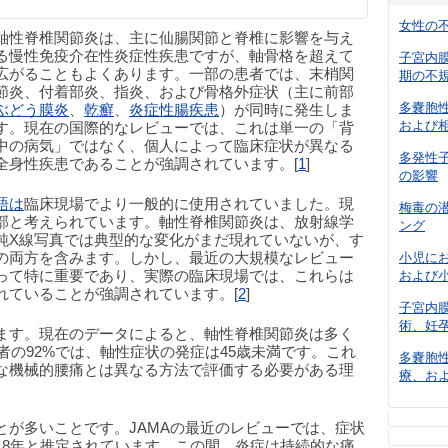
女性の
軸性脊椎関節炎は、主に仙腸関節と脊椎に影響を与え
る慢性免疫介在性炎症性疾患ですが、軸骨格を超えて
子宮内
広がることもよくあります。一部の患者では、末梢関
期の不
節炎、付着部炎、指炎、および骨格外症状（主に前部
多嚢胞
ぶどう膜炎
、
乾癬
、
炎症性腸疾患
）が同時に発生しま
および
す。現在の国際的なレビューでは、これは単一の「背
中の病気」ではなく、個人によって臨床症状が異なる
多発性
全身性疾患であることが強調されています。[
1
]
の影響
語は
臨床現場でより一般的に使用されていました。現
梅毒の
部と考えられています。軸性脊椎関節炎は、放射線学
ング
純X線写真では典型的な変化がまだ現れていないが、す
の両方を含みます。しかし、最近の大規模なレビュー
小児に
って特に重要であり、実際の臨床現場では、これらは
および
れていることが強調されています。[
2
]
子宮内
術、妊
ます。現在のデータによると、軸性脊椎関節炎は多く
者の92%では、軸性症状の発症は45歳未満です。これ
多嚢胞
な機械的腰痛とは異なる方法で評価する必要がある理
療、お
とが多いことです。JAMAの最近のレビューでは、症状
～8年と推定されています。この間、炎症は持続的な痛