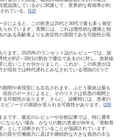
程度認識しているかに関連して、世界的な有病率が約
とされている。[
12
]
タによると、この疾患は20代と30代で最も多く発症
考えられています。実際には、これは慢性的な腰痛と朝
化のある高齢者よりも炎症性の原因である可能性が高
ります。2025年のランセット誌のレビューでは、放
男性が約2～3対1の割合で優位であるのに対し、放射線
非常に近いことが分かりました。これが、この疾患がほ
方が現在では時代遅れとみなされている理由の1つで
の期間や表現型にも左右されます。ぶどう膜炎は最も
、現在のデータによると、そのリスクは疾患の期間と
達する可能性があります。さらに、診断時には、患者の
のエピソードの痕跡が見られる可能性があります。[
15
]
ままです。最近のレビューや分析記事では、特に通常
かにならない場合、かなりの数の患者が何年も「骨軟骨
攣」として治療されていることが強調されています。
活の質や労働能力に及ぼす継続的な大きな負担の主な