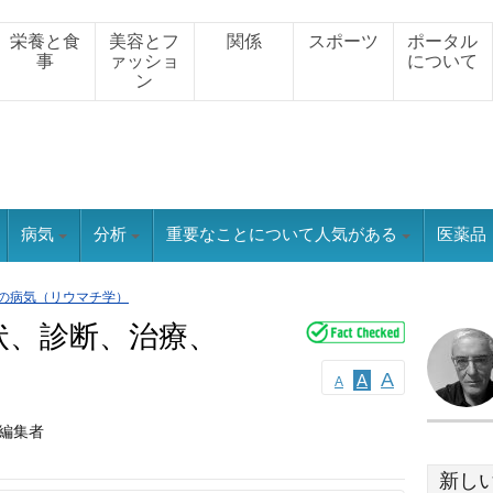
栄養と食
美容とフ
関係
スポーツ
ポータル
事
ァッショ
について
ン
病気
分析
重要なことについて人気がある
医薬品
の病気（リウマチ学）
状、診断、治療、
A
A
A
、編集者
新し