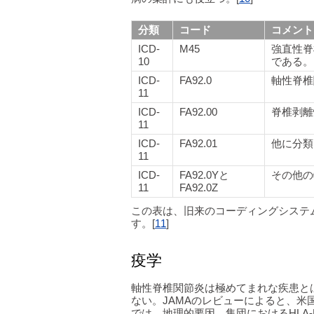
分類
コード
コメント
ICD-
M45
強直性脊
10
である。
ICD-
FA92.0
軸性脊椎
11
ICD-
FA92.00
脊椎剥離
11
ICD-
FA92.01
他に分類
11
ICD-
FA92.0Yと
その他の
11
FA92.0Z
この表は、旧来のコーディングシステ
す。[
11
]
疫学
軸性脊椎関節炎は極めてまれな疾患と
ない。JAMAのレビューによると、米
では、地理的要因、集団におけるHLA