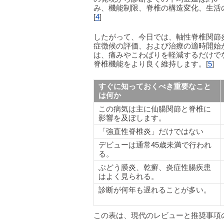
み、機能制限、脊椎の構造変化、生活
[
4
]
したがって、今日では、軸性脊椎関節
症徴候の評価、および治療の適時開始
は、痛みやこわばりを軽減するだけで
脊椎機能をより良く維持します。[
5
]
すぐに知っておくべき重要なこと
は何か
この病気は主に仙腸関節と脊椎に
影響を及ぼします。
「強直性脊椎炎」だけではない
デビューは通常45歳未満で行われ
る。
ぶどう膜炎、乾癬、炎症性腸疾患
はよく見られる。
診断が何年も遅れることが多い。
この表は、現代のレビューと推奨事項