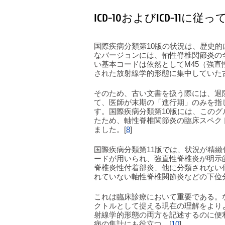
ICD-10およびICD-11に
国際疾病分類第10版の状況は、歴史
なバージョンには、軸性脊椎関節炎の
い基本コードは依然としてM45（強
された放射線学的形態に集中していた
そのため、古い文書を扱う際には、退
て、医師が末期の「進行期」のみを指
す。国際疾病分類第10版には、この
たため、軸性脊椎関節炎の臨床スペク
ました。[
8
]
国際疾病分類第11版では、状況が精緻化
ードが用いられ、強直性脊椎炎が明示
脊椎炎性付着部炎、他に分類されない
れていない軸性脊椎関節炎などの下位
これは臨床診療において重要である。
クトルとして捉える現在の理解をより
射線学的形態の両方を記述するのに便
病の集計にも役立つ。[
10
]