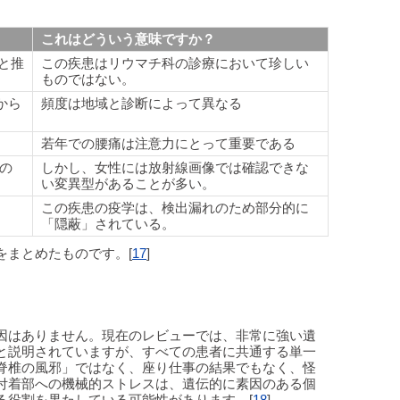
これはどういう意味ですか？
と推
この疾患はリウマチ科の診療において珍しい
ものではない。
から
頻度は地域と診断によって異なる
若年での腰痛は注意力にとって重要である
の
しかし、女性には放射線画像では確認できな
い変異型があることが多い。
この疾患の疫学は、検出漏れのため部分的に
「隠蔽」されている。
をまとめたものです。[
17
]
因はありません。現在のレビューでは、非常に強い遺
と説明されていますが、すべての患者に共通する単一
脊椎の風邪」ではなく、座り仕事の結果でもなく、怪
付着部への機械的ストレスは、遺伝的に素因のある個
る役割を果たしている可能性があります。[
18
]