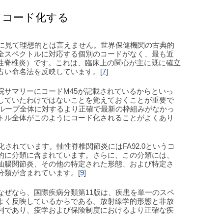
従ってコード化する
的に見て理想的とは言えません。世界保健機関の古典的
全スペクトルに対応する個別のコードがなく、最も近
直性脊椎炎）です。これは、臨床上の関心が主に既に確立
古い命名法を反映しています。[
7
]
院サマリーにコードM45が記載されているからといっ
していたわけではないことを覚えておくことが重要で
グループ全体に対するより正確で最新の枠組みがなかっ
トル全体がこのようにコード化されることがよくあり
されています。軸性脊椎関節炎にはFA92.0というコ
的に分類に含まれています。さらに、この分類には、
仙腸関節炎、その他の特定された形態、および特定さ
分類が含まれています。[
9
]
なぜなら、国際疾病分類第11版は、疾患を単一のスペ
よく反映しているからである。放射線学的形態と非放
利であり、疫学および保険制度におけるより正確な疾