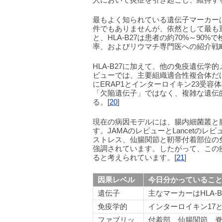
最もよく知られている遺伝子マーカーは
件でもありませんが、依然として最も
と、HLA-B27は患者の約70%～9
率、およびリウマチ専門医への紹介戦
HLA-B27に加えて、他の免疫遺伝学
ビューでは、主要組織適合性複合体だ
にERAP1とインターロイキン23受
「欠陥遺伝子」ではなく、複雑な遺伝
る。[
20
]
現在の病因モデルには、腸内細菌叢と
す。JAMAのレビューとLancetの
ストレス、仙腸関節と靭帯付着部位の
強調されています。したがって、この
ると考えられています。[
21
]
因果レベル
今日分かっているこ
遺伝子
主なマーカーはHLA-
免疫学的
インターロイキン17
ファブリッ
付着部、仙腸関節、