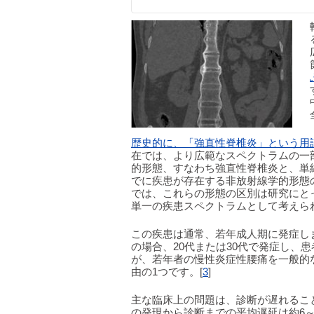
歴史的に、「強直性脊椎炎」という用
在では、より広範なスペクトラムの一
的形態、すなわち強直性脊椎炎と、単
でに疾患が存在する非放射線学的形態
では、これらの形態の区別は研究にと
単一の疾患スペクトラムとして考えら
この疾患は通常、若年成人期に発症し
の場合、20代または30代で発症し、患
が、若年者の慢性炎症性腰痛を一般的
由の1つです。[
3
]
主な臨床上の問題は、診断が遅れるこ
の発現から診断までの平均遅延は約6