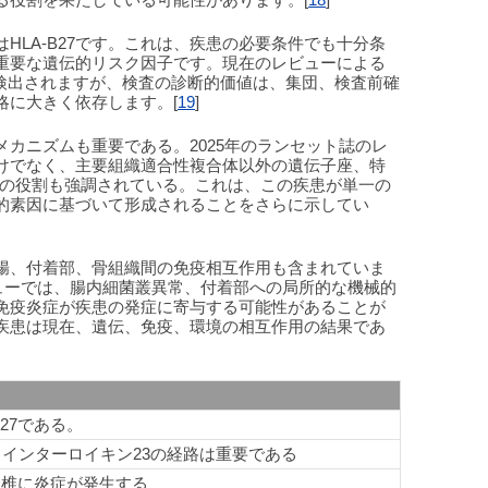
HLA-B27です。これは、疾患の必要条件でも十分条
重要な遺伝的リスク因子です。現在のレビューによる
0%で検出されますが、検査の診断的価値は、集団、検査前確
略に大きく依存します。[
19
]
的メカニズムも重要である。2025年のランセット誌のレ
けでなく、主要組織適合性複合体以外の遺伝子座、特
容体の役割も強調されている。これは、この疾患が単一の
的素因に基づいて形成されることをさらに示してい
腸、付着部、骨組織間の免疫相互作用も含まれていま
レビューでは、腸内細菌叢異常、付着部への局所的な機械的
免疫炎症が疾患の発症に寄与する可能性があることが
疾患は現在、遺伝、免疫、環境の相互作用の結果であ
と
B27である。
とインターロイキン23の経路は重要である
脊椎に炎症が発生する