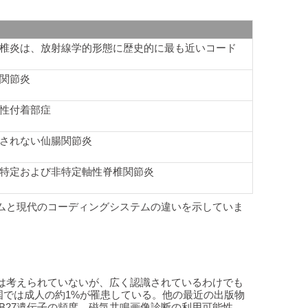
椎炎は、放射線学的形態に歴史的に最も近いコード
関節炎
性付着部症
されない仙腸関節炎
特定および非特定軸性脊椎関節炎
ムと現代のコーディングシステムの違いを示していま
は考えられていないが、広く認識されているわけでも
国では成人の約1%が罹患している。他の最近の出版物
-B27遺伝子の頻度、磁気共鳴画像診断の利用可能性、