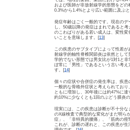
および医師が非放射線学的形態をどの
0.3%から1.4%とより広い範囲に及ぶ
発症年齢はごく一般的です。現在のデー
し、50歳以降の発症はまれであると
のこわばりがある若い成人は、変性変
いことを意味します。[
13
]
この疾患のサブタイプによって性差があ
射線学的軸性脊椎関節炎は依然として
学的でない形態では男女比が1対1と
ぼ常に「男性」であるという古い考え
す。[
14
]
個々の症状や合併症の発生率は、疾患
一般的な骨格外症状と考えられており
ともに増加し、30年後には約47%に
約10%に少なくとも1回のぶどう膜炎
現実には、この疾患は診断が不十分な
のX線検査で典型的な変化がまだ明ら
症」、「非特異的腰痛」、「筋肉の痙
これが、診断の遅れと、この疾患が生
理由です。[
16
]