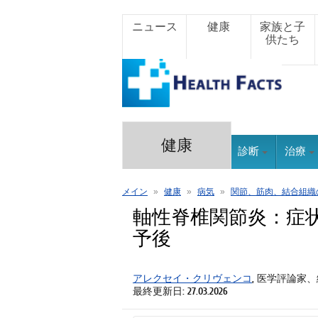
ニュース
健康
家族と子
供たち
健康
診断
治療
メイン
»
健康
»
病気
»
関節、筋肉、結合組織
軸性脊椎関節炎：症
予後
アレクセイ・クリヴェンコ
, 医学評論家
最終更新日: 27.03.2026