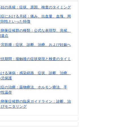
不妊の兆候：症状、原因、検査のタイミング
膜症における月経：痛み、出血量、血塊、周
規則性といった特徴
性卵巣症候群の種類：公式な表現型、兆候、
相違点
子宮筋腫：症状、診断、治療、および妊娠へ
潜伏期間：接触後の症状発現と検査のタイミ
おける淋病：感染経路、症状、診断、治療、
小児保護
膜症の治療：薬物療法、ホルモン療法、手
孕性温存
性卵巣症候群の臨床ガイドライン：診断、治
よびモニタリング